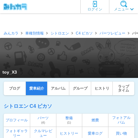
ログイン
メニュー
みんカラ
車種別情報
シトロエン
C4 ピカソ
パーツレビュー
パー
toy_X3
ラップ
ブログ
愛車紹介
アルバム
グループ
ヒストリ
タイム
シトロエン C4 ピカソ
フォトアル
パーツ
整備
プロフィール
燃費
バム
(4)
(1)
フォトギャラ
クルマレビ
ヒストリー
愛車ログ
買い物
リー
ュー