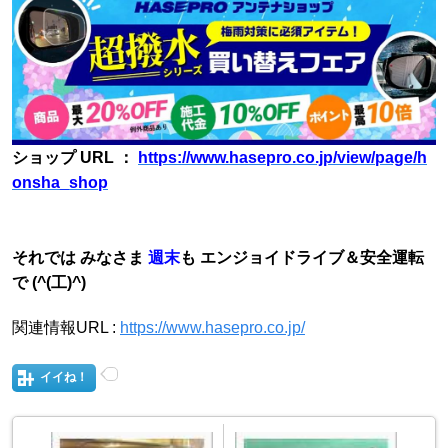
ショップ URL ：
https://www.hasepro.co.jp/view/page/h
onsha_shop
それでは みなさま
週末
も エンジョイドライブ＆安全運転
で (^(工)^)
関連情報URL :
https://www.hasepro.co.jp/
イイね！