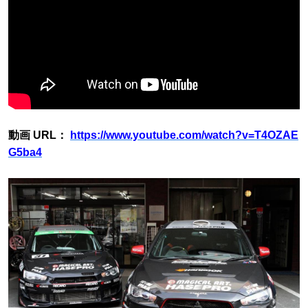
動画 URL：
https://www.youtube.com/watch?v=T4OZAE
G5ba4