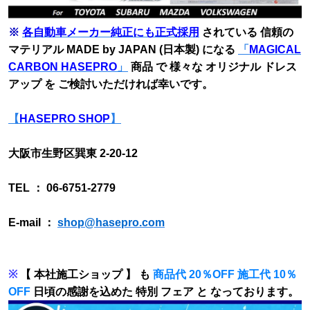
※
各自動車メーカー純正にも正式採用
されている 信頼の
マテリアル MADE by JAPAN (日本製) になる
「
MAGICAL
CARBON HASEPRO
」
商品 で 様々な オリジナル ドレス
アップ を ご検討いただければ幸いです。
【
HASEPRO SHOP
】
大阪市生野区巽東 2-20-12
TEL ： 06-6751-2779
E-mail ：
shop@hasepro.com
※
【 本社施工ショップ 】 も
商品代 20％OFF 施工代 10％
OFF
日頃の感謝を込めた 特別 フェア と なっております。