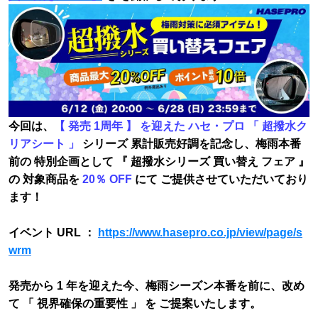
今回は、
【 発売 1周年 】 を迎えた ハセ・プロ 「 超撥水ク
リアシート 」
シリーズ 累計販売好調を記念し、梅雨本番
前の 特別企画として 『 超撥水シリーズ 買い替え フェア 』
の 対象商品を
20％ OFF
にて ご提供させていただいており
ます！
イベント URL ：
https://www.hasepro.co.jp/view/page/s
wrm
発売から 1 年を迎えた今、梅雨シーズン本番を前に、改め
て 「 視界確保の重要性 」 を ご提案いたします。