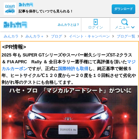
ダウンロード
記事を保存していつでも見られる！
みんカラとは？
ログイン
メニュー
みんカラ
みんカラ＋
ブログ
イベント・キャンペーン
ブログ一覧
<PR情報>
2025 年も SUPER GTシリーズやスーパー耐久シリーズST-2クラス
＆ FIA APRC Rally ＆ 全日本ラリー選手権にて高評価を頂いた
マジ
カルカーボン
ですが、正式に
国際特許も取得
し、純正基準で耐候５
年、ヒートサイクル℃１２０度からー２０度を１０回転させて劣化や
剥がれ等のテストにも合格してます。