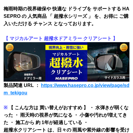
梅雨時期の視界確保や 快適な ドライブを サポートする HA
SEPRO の 人気商品 「 超撥水シリーズ 」 を、お得に ご購
入いただける チャンス となっております。
【 マジカルアート 超撥水ドアミラー クリアシート 】
製品関連 URL ：
https://www.hasepro.co.jp/view/page/sd
m_tekigou
※
【 こんな方は 買い替えがおすすめ 】 ・ 水弾きが弱くな
った ・ 雨天時の視界が気になる ・ 小傷や汚れが増えてき
た ・ 施工から 約 1年が経過している ・
超撥水クリアシート は、日々の 雨風や紫外線の影響を受け