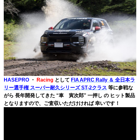
HASEPRO
・
Racing
として
FIA APRC Rally ＆ 全日本ラ
リー選手権 スーパー耐久シリーズ ST-2クラス
等に参戦な
がら 長年開発してきた “車 寅次郎” 一押し の ヒット製品
となりますので、ご査収いただけければ 幸いです！