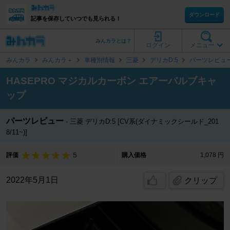
ダウンロード
記事を保存していつでも見られる！
みんカラとは？
ログイン
メニュー
みんカラ
みんカラ＋
車種別情報
三菱
デリカD:5
パーツレビュ
HASEPRO マジカルカーボン エアーバルブキャ
ップ
パーツレビュー
三菱 デリカD:5 [CV系(ダイナミックシールド_201
8/11~)]
5
評価
購入価格
1,078 円
2022年5月1日
クリップ