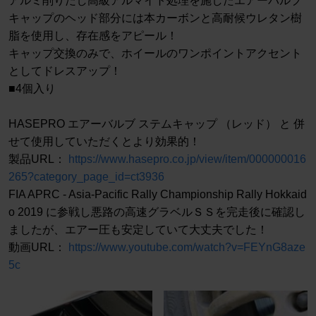
アルミ削りだし高級アルマイト処理を施したエアーバルブ
キャップのヘッド部分には本カーボンと高耐候ウレタン樹
脂を使用し、存在感をアピール！
キャップ交換のみで、ホイールのワンポイントアクセント
としてドレスアップ！
■4個入り
HASEPRO エアーバルブ ステムキャップ （レッド） と 併
せて使用していただくとより効果的！
製品URL：
https://www.hasepro.co.jp/view/item/000000016
265?category_page_id=ct3936
FIA APRC - Asia-Pacific Rally Championship Rally Hokkaid
o 2019 に参戦し悪路の高速グラベルＳＳを完走後に確認し
ましたが、エアー圧も安定していて大丈夫でした！
動画URL：
https://www.youtube.com/watch?v=FEYnG8aze
5c