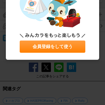
このパーツレビューをクリップして保存
このパーツレビューのコメントを見る
イイね！
会員登録をして使う
もっと見る
この記事をシェアする
関連タグ
ハセプロ
HASEPRORacing
FIA
Rally