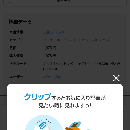
記事一覧
詳細データ
車種情報
三菱 デリカD:5
カテゴリ
タイヤ・ホイール
エアバルブキャップ
定価
1,078 円
購入価格
1,078 円
入手ルート
ネットショッピング（その他） ※HASEPRO W
EB SHOP
ユーザー
ハセ・プロ
同じ商品の一覧を見る
同じカテゴリー (
エアバルブキャップ
) の一覧を見る