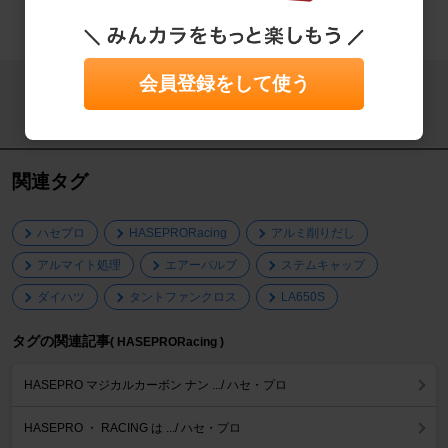
もっと見る
会員登録をして使う
この記事をシェアする
関連タグ
ハセプロ
HASEPRORacing
アルミ削りだし
アルマイト処理
エアーバルブ
ステムキャップ
ダイハツ
タントファンクロス
LA650S
タグの関連記事
( HASEPRORacing )
HASEPRO マジカルカーボン ナン .../ ハセ・プロ
HASEPRO ・ RACING は .../ ハセ・プロ