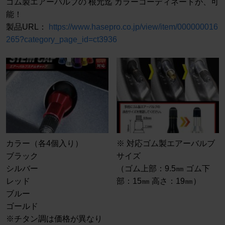
ゴム製エアーバルブの 根元迄 カラーコーディネートが、可
能！
製品URL：
https://www.hasepro.co.jp/view/item/000000016
265?category_page_id=ct3936
カラー（各4個入り）
※ 対応ゴム製エアーバルブ
ブラック
サイズ
シルバー
（ゴム上部：9.5㎜ ゴム下
レッド
部：15㎜ 高さ：19㎜）
ブルー
ゴールド
※チタン調は価格が異なり