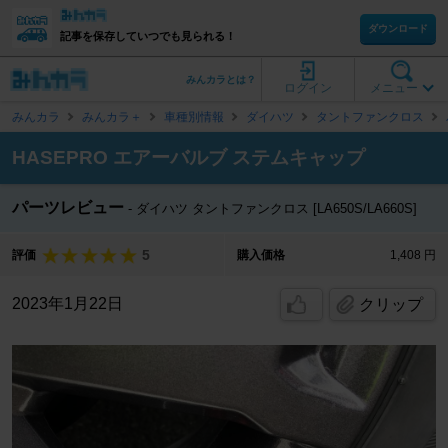
ダウンロード
記事を保存していつでも見られる！
みんカラとは？
ログイン
メニュー
みんカラ
みんカラ＋
車種別情報
ダイハツ
タントファンクロス
HASEPRO エアーバルブ ステムキャップ
パーツレビュー
ダイハツ タントファンクロス [LA650S/LA660S]
5
評価
購入価格
1,408 円
2023年1月22日
クリップ