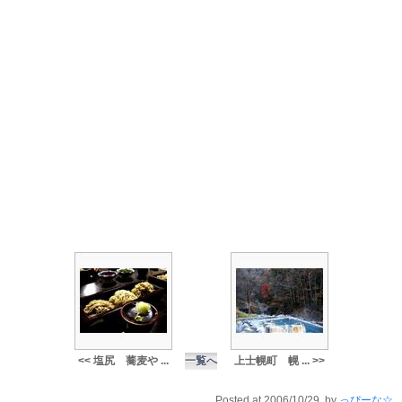
<< 塩尻 蕎麦や ...
一覧へ
上士幌町 幌 ... >>
Posted at 2006/10/29 by
っぴーな☆