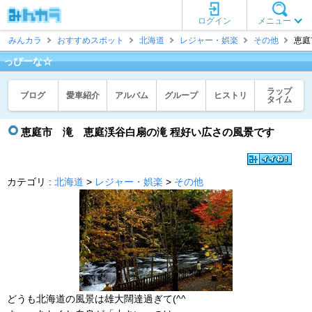
ログイン
メニュー
みんカラ
おすすめスポット
北海道
レジャー・娯楽
その他
恵庭
っぴーな☆
ラップ
ブログ
愛車紹介
アルバム
グループ
ヒストリ
タイム
恵庭市 滝 恵庭渓谷白扇の滝 程好い広さの風景です
カテゴリ :
北海道
>
レジャー・娯楽
>
その他
どうも北海道の風景は雄大闊達過ぎて(^^ゞ