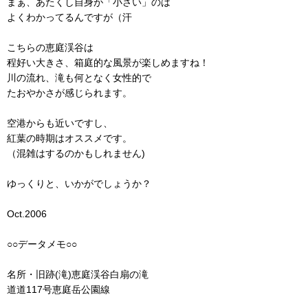
まぁ、あたくし自身が「小さい」のは
よくわかってるんですが（汗
こちらの恵庭渓谷は
程好い大きさ、箱庭的な風景が楽しめますね！
川の流れ、滝も何となく女性的で
たおやかさが感じられます。
空港からも近いですし、
紅葉の時期はオススメです。
（混雑はするのかもしれません)
ゆっくりと、いかがでしょうか？
Oct.2006
○○データメモ○○
名所・旧跡(滝)恵庭渓谷白扇の滝
道道117号恵庭岳公園線