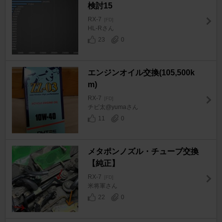
検討15
RX-7
[FD]
HL-Rさん
23
0
エンジンオイル交換(105,500k
m)
RX-7
[FD]
チビ太@yumaさん
11
0
メタポンノズル・チューブ交換
【純正】
RX-7
[FD]
米将軍さん
22
0