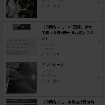
やんしー7256さん
18
10
（仲間内メモ）RE圧縮、寿命
問題（高速回転セルは超オスス
メ）
RX-7
[FD]
HL-Rさん
37
6
ドレンホース
RX-7
[FD]
monaCさん
15
6
（仲間内メモ）本気走行用装備