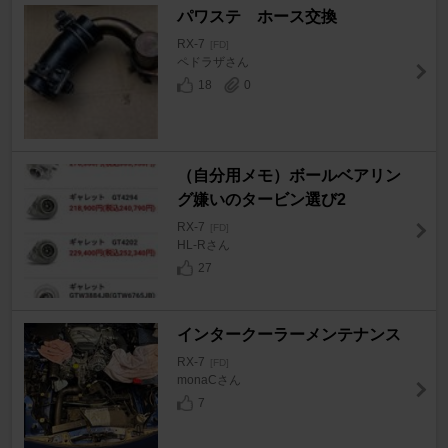
パワステ ホース交換
RX-7
[FD]
ペドラザさん
18
0
（自分用メモ）ボールベアリン
グ嫌いのタービン選び2
RX-7
[FD]
HL-Rさん
27
インタークーラーメンテナンス
RX-7
[FD]
monaCさん
7