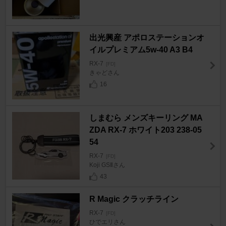
出光興産 アポロステーションオ
イルプレミアム5w-40 A3 B4
RX-7
[FD]
きゃどさん
16
しまむら メンズキーリング MA
ZDA RX-7 ホワイト203 238-05
54
RX-7
[FD]
Koji GSⅡさん
43
R Magic クラッチライン
RX-7
[FD]
ひでエリさん