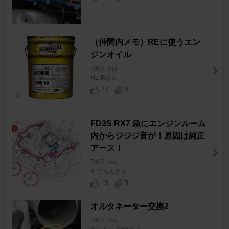
（仲間内メモ）REに使うエン
ジンオイル
RX-7
[FD]
HL-Rさん
27
0
FD3S RX7 急にエンジンルーム
内からジジジ音が！原因は純正
アース！
RX-7
[FD]
やどらんさん
15
5
オルタネーター交換2
RX-7
[FD]