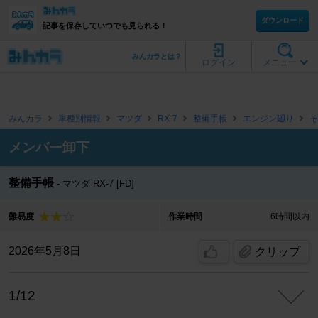
ダウンロード
記事を保存していつでも見られる！
みんカラとは？
ログイン
メニュー
みんカラ
車種別情報
マツダ
RX-7
整備手帳
エンジン廻り
そ
メンバー卸下
整備手帳
マツダ RX-7 [FD]
難易度
作業時間
6時間以内
2026年5月8日
クリップ
1/12