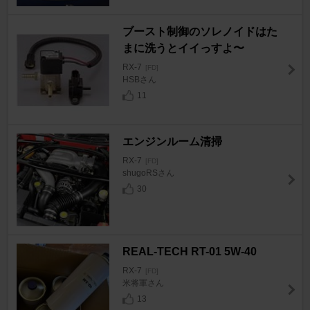
ブースト制御のソレノイドはた
まに洗うとイイっすよ〜
RX-7
[FD]
HSBさん
11
エンジンルーム清掃
RX-7
[FD]
shugoRSさん
30
REAL-TECH RT-01 5W-40
RX-7
[FD]
米将軍さん
13