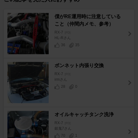
僕がRE運用時に注意している
こと（仲間内メモ、参考）
RX-7
[FD]
HL-Rさん
36
35
ボンネット内張り交換
RX-7
[FD]
irmさん
28
0
オイルキャッチタンク洗浄
RX-7
[FD]
銀鬼7さん
70
1