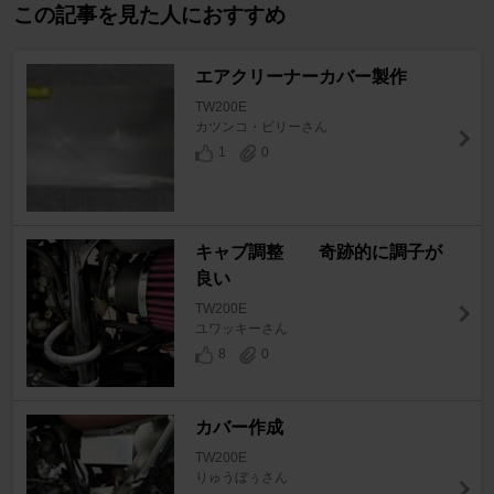
この記事を見た人におすすめ
エアクリーナーカバー製作
TW200E
カツンコ・ビリーさん
1
0
キャブ調整 奇跡的に調子が
良い
TW200E
ユワッキーさん
8
0
カバー作成
TW200E
りゅうぼぅさん