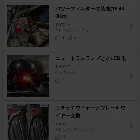
パワーフィルターの装着(19,48
0Km)
TW200E
たけちん。。。さん
3
1
ニュートラルランプとかLED化
TW200E
のってんさん
4
クラッチワイヤーとブレーキワ
イヤー交換
TW200E
B級ネオクラシックさん
10