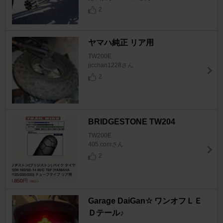
2
ヤマハ純正 リア用
TW200E
jicchan1228さん
2
BRIDGESTONE TW204
TW200E
405.comさん
2
Garage DaiGan☆ ワンオフＬＥ
Ｄテール♪