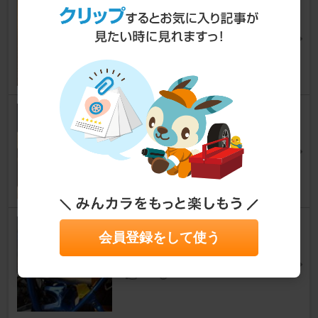
(9,285km+8,000km)
TW200E
たけちん。。。さん
3
0
エアークリーナー交換
TW200E
fore168さん
4
1
自作・レインガード
会員登録をして使う
TW200E
まっくす＠サンブルさん
14
1