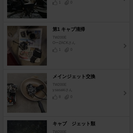
1
0
第1 キャブ清掃
TW200E
OーZACKさん
1
0
メインジェット交換
TW200E
y.sasakiさん
8
0
キャブ ジェット類
TW200E