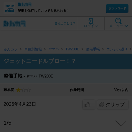
ダウンロード
記事を保存していつでも見られる！
みんカラとは？
ログイン
メニュー
みんカラ
車種別情報
ヤマハ
TW200E
整備手帳
エンジン廻り
ジェットニードルブロー！？
整備手帳
ヤマハ TW200E
難易度
作業時間
30分以内
2026年4月23日
クリップ
1/5