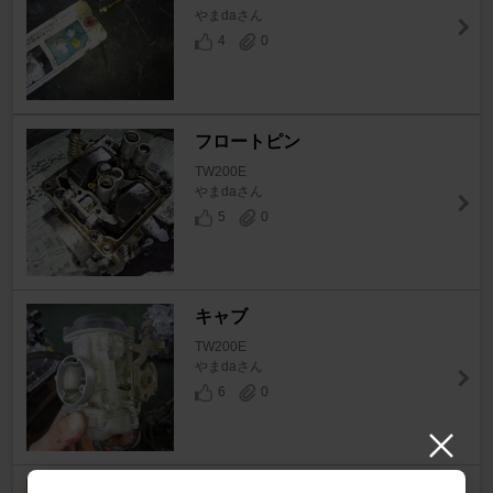
やまdaさん
4
0
フロートピン
TW200E
やまdaさん
5
0
キャブ
TW200E
やまdaさん
6
0
エアクリーナーエレメント交換