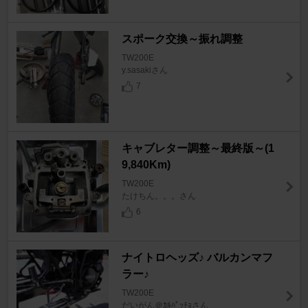
スポーク交換～振れ調整
TW200E
y.sasakiさん
7
キャブレター調整～最終版～(1
9,840Km)
TW200E
たけちん。。。さん
6
ナイトロヘッズ♪ バルカンマフ
ラー♪
TW200E
だいがん＠ｶﾙﾊﾟｯﾁｮさん