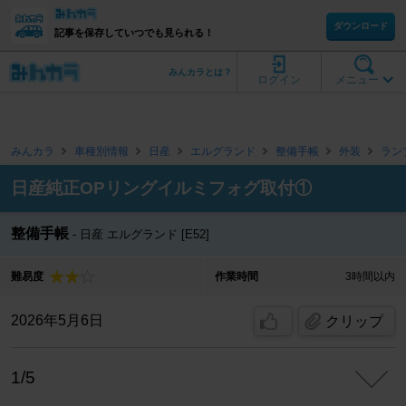
ダウンロード
記事を保存していつでも見られる！
みんカラとは？
ログイン
メニュー
みんカラ
車種別情報
日産
エルグランド
整備手帳
外装
ラン
日産純正OPリングイルミフォグ取付①
整備手帳
日産 エルグランド [E52]
難易度
作業時間
3時間以内
2026年5月6日
クリップ
1/5