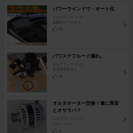
パワーウインドウ・オート化
エルグランド
[E52]
北国のビールさん
63
パワステフルード漏れ。
エルグランド
[E52]
住宅研究所さん
45
オルタネーター交換！遂に異音
とオサラバ？
エルグランド
[E52]
たかし♂さん
9