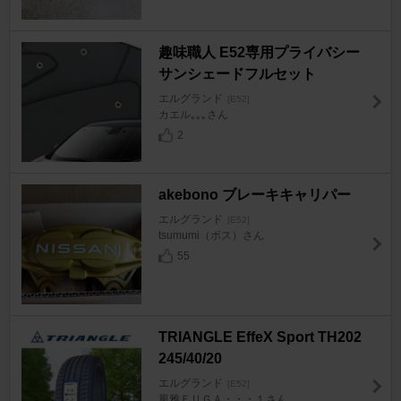
趣味職人 E52専用プライバシー
サンシェードフルセット
エルグランド
[E52]
カエル｡｡｡さん
2
akebono ブレーキキャリパー
エルグランド
[E52]
tsumumi（ボス）さん
55
TRIANGLE EffeX Sport TH202
245/40/20
エルグランド
[E52]
風雅ＦＵＧＡ・・・１さん