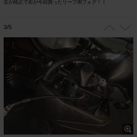
左が純正で右が今回買ったリーフ用フォグ！！
3/5