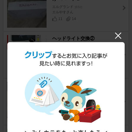
エルグランド
[E52]
エルやすさん
11
14
ヘッドライト交換②
エルグランド
[E52]
ゆうのすけ号さん
9
1
日産純正OPリングイルミフォ
グ取付②
エルグランド
[E52]
きゅんちゃん♪さん
12
0