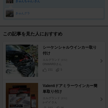
きゅんちゃん♪さん
きゅんグラ
この記事を見た人におすすめ
シーケンシャルウインカー取り
付け
エルグランド
[E52]
ONWARDさん
151
5
Valentiドアミラーウインカー簡
単取り付け
エルグランド
[E52]
ﾑｰﾊﾟﾊﾟさん