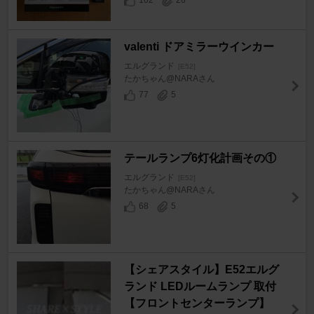
102
26
valenti ドアミラーウインカー
エルグランド
[E52]
たかちゃん@NARAさん
77
5
テールランプ6灯化計画その①
エルグランド
[E52]
たかちゃん@NARAさん
68
5
【シェアスタイル】E52エルグ
ランド LEDルームランプ 取付
【フロントセンターランプ】