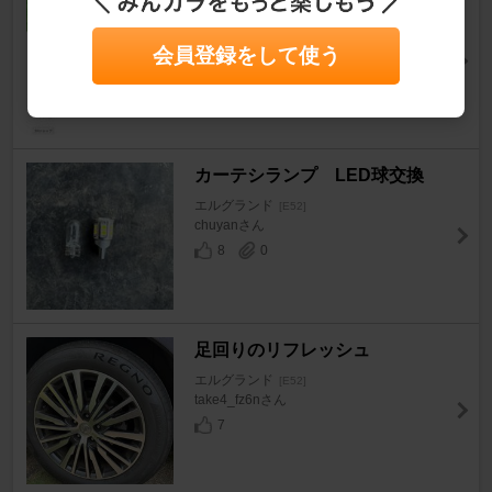
アッパーテール購入
エルグランド
[E52]
ゆうのすけ号さん
会員登録をして使う
14
0
カーテシランプ LED球交換
エルグランド
[E52]
chuyanさん
8
0
足回りのリフレッシュ
エルグランド
[E52]
take4_fz6nさん
7