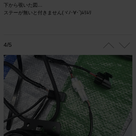
下から覗いた図…
ステーが無いと付きません(ヾﾉ･∀･`)ﾑﾘﾑﾘ
4/5