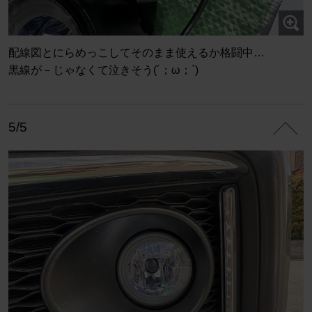
配線図とにらめっこしてそのまま使えるか格闘中…
黒線が－じゃなくて泣きそう(´；ω；`)
5/5