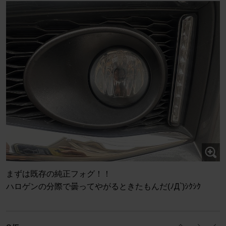
まずは既存の純正フォグ！！
ハロゲンの分際で曇ってやがるときたもんだ(ﾉД`)ｼｸｼｸ