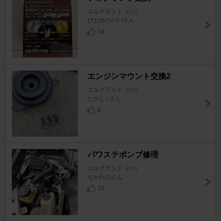
エルグランド
[E52]
ぴとゆのパパさん
18
エンジンマウント交換2
エルグランド
[E52]
たかし♂さん
8
パワステポンプ修理
エルグランド
[E52]
もかれのさん
15