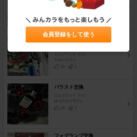
aston34さん
10
0
会員登録をして使う
オートレベライザーアジャスト
ロッド
エルグランド
[E52]
※みに※さん
20
1
バラスト交換
エルグランド
[E52]
ゆうのすけ号さん
16
2
フォグランプ交換