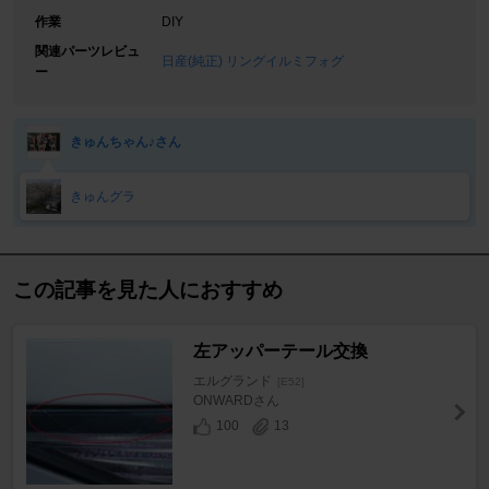
作業
DIY
関連パーツレビュ
日産(純正) リングイルミフォグ
ー
きゅんちゃん♪さん
きゅんグラ
この記事を見た人におすすめ
左アッパーテール交換
エルグランド
[E52]
ONWARDさん
100
13