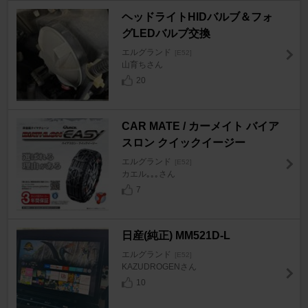
ヘッドライトHIDバルブ＆フォ
グLEDバルブ交換
エルグランド
[E52]
山育ちさん
20
CAR MATE / カーメイト バイア
スロン クイックイージー
エルグランド
[E52]
カエル｡｡｡さん
7
日産(純正) MM521D-L
エルグランド
[E52]
KAZUDROGENさん
10