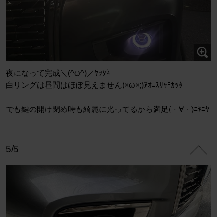
夜になって完成＼(^ω^)／ﾔｯﾀﾈ
白リングは昼間はほぼ見えません(×ω×;)ｱｵﾆｽﾘｬﾖｶｯﾀ
でも鍵の開け閉め時も綺麗に光ってるから満足(・∀・)ﾆﾔﾆﾔ
5/5