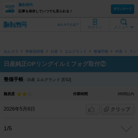
ダウンロード
記事を保存していつでも見られる！
みんカラとは？
ログイン
メニュー
みんカラ
車種別情報
日産
エルグランド
整備手帳
外装
ラン
日産純正OPリングイルミフォグ取付②
整備手帳
日産 エルグランド [E52]
難易度
作業時間
3時間以内
2026年5月6日
クリップ
1/5