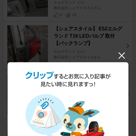
エルグランド
[E52]
株式会社シェアスタイルさん
6
19
【シェアスタイル】 E52エルグ
ランド T16 LEDバルブ 取付
【バックランプ】
エルグランド
[E52]
株式会社シェアスタイルさん
9
31
アッパーテール前期化&ロアテ
ールスモークフィルム貼付け
エルグランド
[E52]
すしからあげさん
12
0
左ミラーウィンカーレンズ交換
エルグランド
[E52]