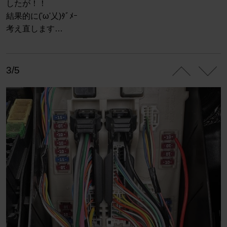
したが！！
結果的に('ω'乂)ﾀﾞﾒｰ
考え直します…
3/5