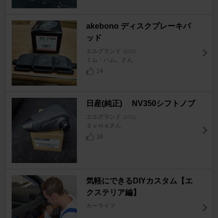
akebono ディスクブレーキパ
ッド
エルグランド
[E52]
ミム・ハム。さん
14
日産(純正) NV350シフトノブ
エルグランド
[E52]
Ｓｕｍａさん
16
気軽にできるDIYカスタム【エ
クステリア編】
カーライフ