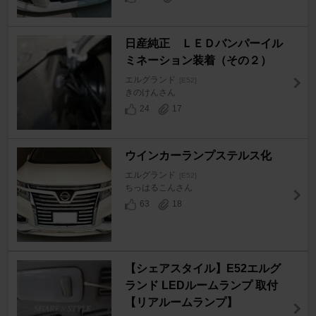
日産純正 ＬＥＤバンパーイル
ミネーション装着（その２）
エルグランド
[E52]
きのけんさん
24
17
ウインカーランプステルス化
エルグランド
[E52]
ちっはるこんさん
63
18
【シェアスタイル】E52エルグ
ランド LEDルームランプ 取付
【リアルームランプ】