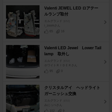
Valenti JEWEL LED ロアテー
ルランプ取付
エルグランド
[E52]
i_zoomさん
65
16
Valenti LED Jewel Lower Tail
lamp 取外し
エルグランド
[E52]
ホワイトＲＩＤＥＲさん
95
0
クリスタルアイ ヘッドライト
ガーニッシュ交換
エルグランド
[E52]
みにっぺさん
102
9