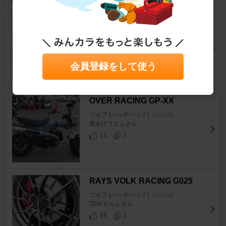
RAYS TE37 SAGA S-plus 30T
H STICKER Ver.
ゴルフ (ハッチバック)
[ゴルフ8]
zeroさん
会員登録をして使う
18
0
OVER RACING GP-XX
ゴルフ (ハッチバック)
[ゴルフ8]
釜あげうどんさん
11
1
RAYS VOLK RACING G025
ゴルフ (ハッチバック)
[ゴルフ8]
ZEN ちゃんさん
59
1