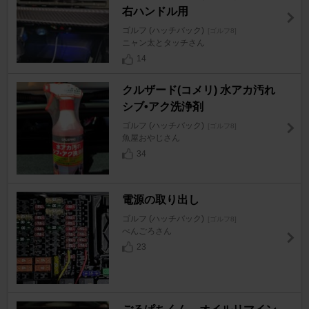
右ハンドル用
ゴルフ (ハッチバック)
[ゴルフ8]
ニャン太とタッチさん
14
クルザード(コメリ) 水アカ汚れ
シブ•アク洗浄剤
ゴルフ (ハッチバック)
[ゴルフ8]
魚屋おやじさん
34
電源の取り出し
ゴルフ (ハッチバック)
[ゴルフ8]
べんごろさん
23