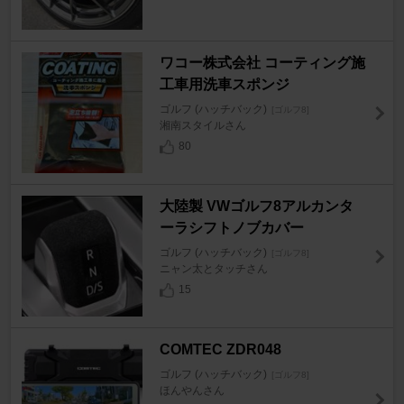
ワコー株式会社 コーティング施
工車用洗車スポンジ
ゴルフ (ハッチバック)
[ゴルフ8]
湘南スタイルさん
80
大陸製 VWゴルフ8アルカンタ
ーラシフトノブカバー
ゴルフ (ハッチバック)
[ゴルフ8]
ニャン太とタッチさん
15
COMTEC ZDR048
ゴルフ (ハッチバック)
[ゴルフ8]
ほんやんさん