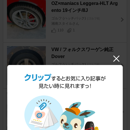
OZ×maniacs Leggera-HLT Arg
ento 19インチ/8J
ゴルフ (ハッチバック)
[ゴルフ8]
湘南スタイルさん
110
1
VW / フォルクスワーゲン純正
Dover
ゴルフ (ハッチバック)
[ゴルフ8]
namazさん
19
1
O・Z / O・Z Racing ULTRALE
GGERA
ゴルフ (ハッチバック)
[ゴルフ8]
大黒天さん
20
1