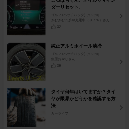
ごるぱちくん、オイルリマイン
ダーリセット。
ゴルフ (ハッチバック)
[ゴルフ8]
きむきむ☆彡＠充電中（８７％）さん
32
純正アルミホイール清掃
ゴルフ (ハッチバック)
[ゴルフ8]
魚屋おやじさん
39
タイヤ何年はいてますか？タイ
ヤが限界かどうかを確認する方
法
カーライフ