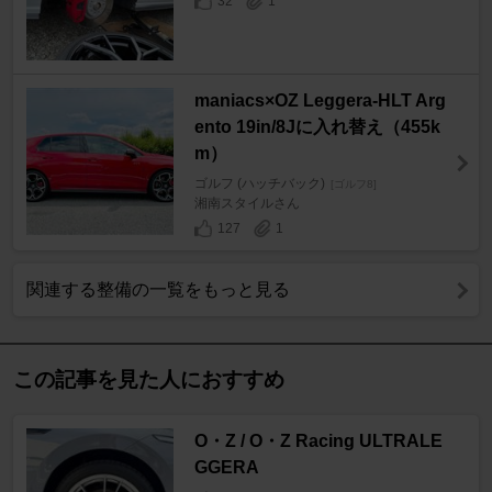
32
1
maniacs×OZ Leggera-HLT Arg
ento 19in/8Jに入れ替え（455k
m）
ゴルフ (ハッチバック)
[ゴルフ8]
湘南スタイルさん
127
1
関連する整備の一覧をもっと見る
この記事を見た人におすすめ
O・Z / O・Z Racing ULTRALE
GGERA