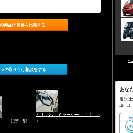
の商品の価格を比較する
ヘ
ーツの取り付け相談をする
あな
複数社
調べよ
不明 バックミラーシールド（ ... >
ム
| 記事一覧 |
>