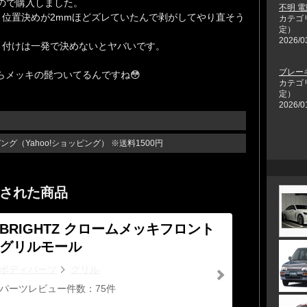
たので購入しました。
不明 
位置決めが2mmほどズレていたんで剥がしてやり直そう
カテゴ
定）
。
2026/0
り付けは一発で決めないとヤバいです。
ブレー
らメッキの髭ついてるんですね😳
カテゴ
定）
2026/0
グ（Yahoo!ショッピング） ※送料1500円
された商品
BRIGHTZ クロームメッキフロント
グリルモール
ボディパーツ
グリル
パーツレビュー件数：75件