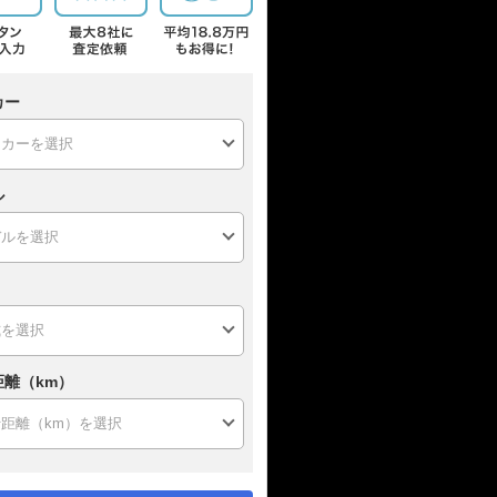
カー
ル
距離（km）