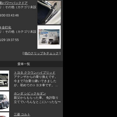
電動パワーバックドア
リ：その他（カテゴリ未設
3/30 03:43:46
キ全灯化
リ：その他（カテゴリ未設
1/29 19:37:55
[
他のクリップをチェック
]
愛車一覧
トヨタ クラウンハイブリッド
アテンザからの乗り換えです。
今まで7台乗り継いできました
が、初めてのトヨタ車です。 ...
ホンダ シビックセダン
親父からもらった車。 免許取り
立てでいろんなとこにいったな〜
三菱 コルト