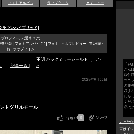
フォトアルバム
ラップタイム
▼メニュー
]
 クラウンハイブリッド
プロフィール
(
愛車ログ
)
燃費記録
|
フォトアルバム (1)
|
フォト
|
クルマレビュー
|
買い物記
録
|
ラップタイム
不明 バックミラーシールド（ ... >
「@
ム
| 記事一覧 |
>
こん
取付
2025年6月22日
ユニ
の報
収ま
しか
くだ
フロントグリルモール
私は
0
よったか
車はイジ