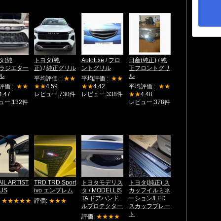
タ(純
トヨタ(純
AutoExe
/
フロ
日産(純正)
/
純
ラジエター
正)
/
純正グリル
ントグリル
正フロントグリ
ル
ル
平均評価 :
★★
平均評価 :
★★
評価 :
★★
★★
4.59
★★
4.42
平均評価 :
★★
4.47
レビュー:730件
レビュー:338件
★★
4.48
ュー:132件
レビュー:378件
IL ARTIST
TRD TRD Sport
トヨタモデリス
トヨタ(純正) ス
US
ivo エンブレム
タ / MODELLIS
カッフイルミネ
TA ドアハンド
ーション/LED
:
★★★★★
評価:
★★★
ルプロテクター
スカッフプレー
ト
評価:
★★★★