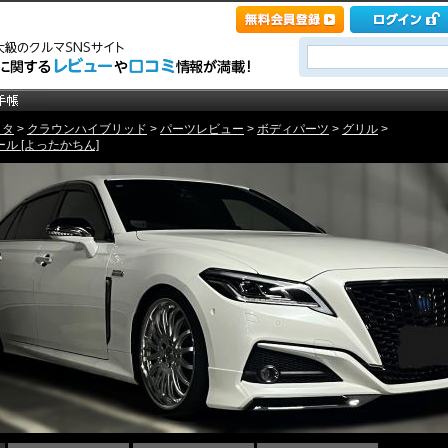
ヨタ
>
クラウンハイブリッド
>
パーツレビュー
>
ボディパーツ
>
グリル
>
ル [よったかちん]