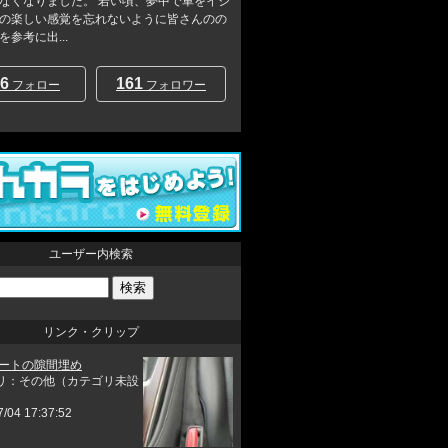
なくなりました。 若い頃、夢中で車をイジ
の楽しい感覚を忘れないように皆さんのの
参考に出...
6
161
フォロー
フォロワー
ユーザー内検索
リンク・クリップ
シートの隙間埋め
リ：その他（カテゴリ未設
7/04 17:37:52