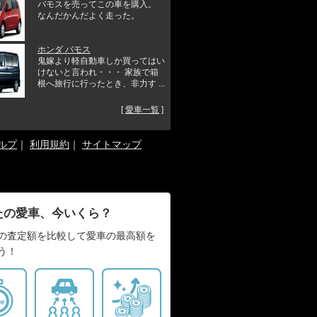
バモスを売ってこの車を購入。
なんだかんだよく走った。
ホンダ バモス
鬼嫁より軽自動車しか買ってはい
けないと言われ・・・ 家族で箱
根へ旅行に行ったとき、非力す ...
[
愛車一覧
]
ルプ
｜
利用規約
｜
サイトマップ
たの愛車、今いくら？
の査定額を比較して愛車の最高額を
う！