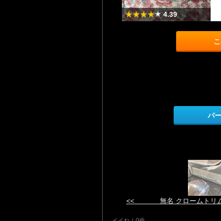
4.39
こ
パ
<< 無名 クロームトリ
イイね！0件