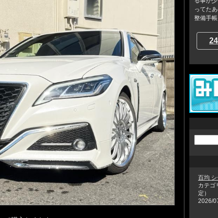
る事が少
ってたあ
整備手帳を
24
百均 
カテゴ
定）
2026/0