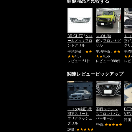
類似商品と比較する
BRIGHTZ
/
クロ
スズキ(純
トヨ
ームメッキフロ
正)
/
フロントグ
正)
/
ントグリル
リル
グリ
平均評価 :
★★
平均評価 :
★★
平均
★★
4.37
★★
4.56
★★
レビュー:51件
レビュー:988件
レビ
関連レビューピックアップ
トヨタ(純正) 後
不明 ステンレ
DETA
期アスリート
スフロントバン
VEN
プリクラッシュ
パーモール
評価
グリル
評価:
★★★★★
評価:
★★★★★