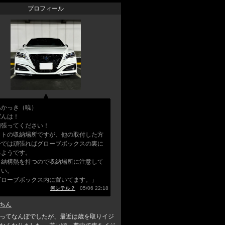
プロフィール
あかっき（暁）
ばんは！
頑張ってください！
ットの収納場所ですが、他の取付した方
告では頑張ればグローブボックスの裏に
るようです。
し結構熱を持つので収納場所に注意して
さい。
グローブボックス内に置いてます。」
何シテル？
05/06 22:18
ちん
ってなんぼでしたが、最近は歳を取りイジ