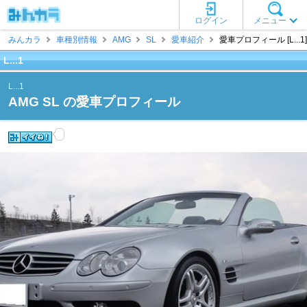
ログイン
メニュー
みんカラ
車種別情報
AMG
SL
愛車紹介
愛車プロフィール [L...1]
L...1
L...1
AMG SL の愛車プロフィール