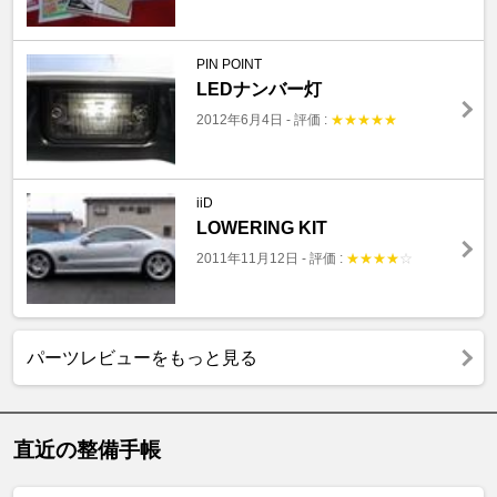
PIN POINT
LEDナンバー灯
2012年6月4日
-
評価 :
★
★
★
★
★
iiD
LOWERING KIT
2011年11月12日
-
評価 :
★
★
★
★
☆
パーツレビューをもっと見る
直近の整備手帳