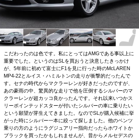
こだわったのは色です。私にとってはAMGである事以上に
重要でした。というのはSLを買おうと決意したきっかけ
が、5年前に初めて富士にF1を見に行った時のMcLAREN
MP4-22とルイス・ハミルトンの走りが衝撃的だったんで
す。セナの時代からマクラーレンが好きだったのですが、
あの豪雨の中、驚異的な走りで他を圧倒するシルバーのマ
クラーレンが超カッコ良かったんです。それ以来いつかス
リーポインテッドスターが付いたシルバーの車に乗りたい
という願望が芽生えてきました。なのでSLが購入候補に挙
がった時にシルバー一本に絞って探しました。他のベンツ
乗りの方のようにラグジュアリー指向だったらホワイトか
ブラックを買ったかもしれませんが、昔からメルセデスの