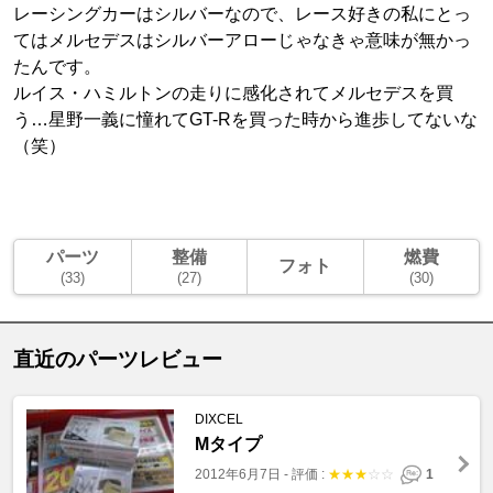
レーシングカーはシルバーなので、レース好きの私にとっ
てはメルセデスはシルバーアローじゃなきゃ意味が無かっ
たんです。
ルイス・ハミルトンの走りに感化されてメルセデスを買
う…星野一義に憧れてGT-Rを買った時から進歩してないな
（笑）
パーツ
整備
燃費
フォト
(33)
(27)
(30)
直近のパーツレビュー
DIXCEL
Mタイプ
2012年6月7日
-
評価 :
★
★
★
☆
☆
1