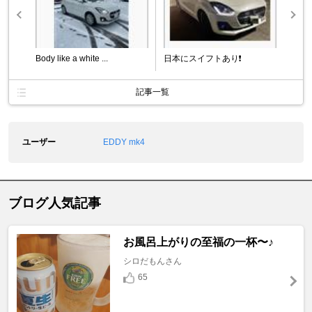
Body like a white ...
日本にスイフトあり❗️
記事一覧
ユーザー
EDDY mk4
ブログ人気記事
お風呂上がりの至福の一杯〜♪
シロだもんさん
65