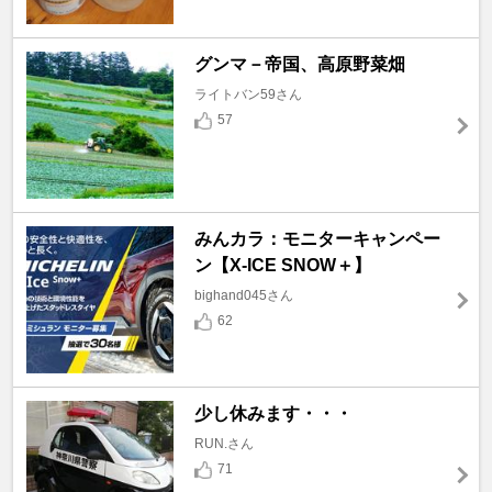
グンマ－帝国、高原野菜畑
ライトバン59さん
57
みんカラ：モニターキャンペー
ン【X-ICE SNOW＋】
bighand045さん
62
少し休みます・・・
RUN.さん
71