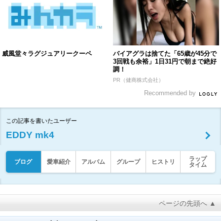
威風堂々ラグジュアリークーペ
バイアグラは捨てた「65歳が45分で
3回戦も余裕」1日31円で朝まで絶好
調！
PR（健商株式会社）
Recommended by
この記事を書いたユーザー
EDDY mk4
ラップ
ブログ
愛車紹介
アルバム
グループ
ヒストリ
タイム
ページの先頭へ ▲