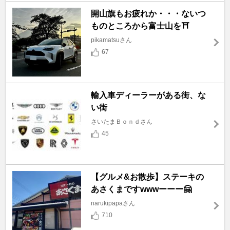
開山旗もお疲れか・・・ないつ
ものところから富士山を⛩️
pikamatsuさん
67
輸入車ディーラーがある街、な
い街
さいたまＢｏｎｄさん
45
【グルメ&お散歩】ステーキの
あさくまですwwwーーー🤗
narukipapaさん
710