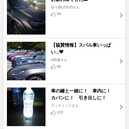
ゆう@LEXUSさん
94
【協賛情報】スバル車いっぱ
い...💙
HID屋さん
80
車の鍵と一緒に！ 車内に！
カバンに！ 引き出しに！
ウッドミッツさん
223