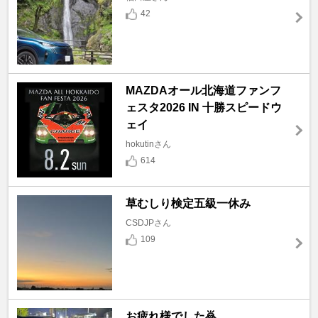
42
MAZDAオール北海道ファンフ
ェスタ2026 IN 十勝スピードウ
ェイ
hokutinさん
614
草むしり検定五級一休み
CSDJPさん
109
お疲れ様でした🙇