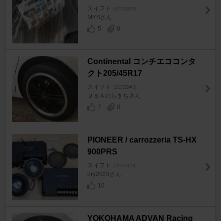
スイフト
[ZC/ZD#3]
MYSさん
5
0
Continental コンチエココンタ
クト205/45R17
スイフト
[ZC/ZD#3]
ＵＳＡのらきちさん
7
0
PIONEER / carrozzeria TS-HX
900PRS
スイフト
[ZC/ZD#3]
dry2023さん
10
YOKOHAMA ADVAN Racing