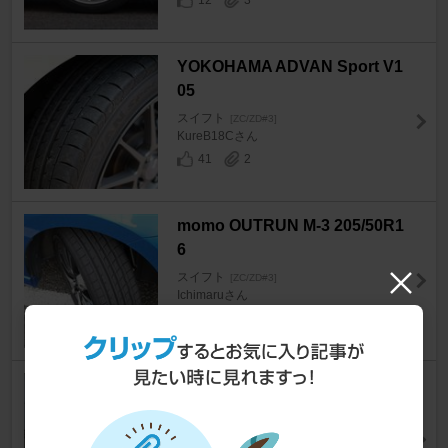
12
3
YOKOHAMA ADVAN Sport V1
05
スイフト
[ZC/ZD#3]
KureB18Cさん
41
2
momo OUTRUN M-3 205/50R1
6
スイフト
[ZC/ZD#3]
Ichimaruさん
9
2
NANKANG AW-1 スタッドレス
タイヤ 185/55-16
スイフト
[ZC/ZD#3]