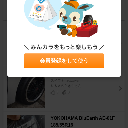
@mikouhanaさん
23
1
YOKOHAMA BluEarth-GT AE5
1 185/55R16
スイフト
[ZC/ZD#3]
take＠蝦夷。さん
66
3
会員登録をして使う
APTANY RA301 205/45ZR17
スイフト
[ZC/ZD#3]
ＵＳＡのらきちさん
5
0
YOKOHAMA BluEarth AE-01F
185/55R16