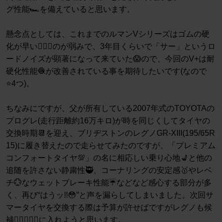
グ性能🏎️を備えていると思います。
懸念点としては、これまでのルマンVシリーズはゴムの硬
化が早い🤷🏻‍♂️のが弱みで、3年目くらいで「サー」というロ
ードノイズが顕著になって来ていた😱ので、今回のV+は耐
硬化性能🧶が改善されている事を期待したいです(なので
⭐️4つ)。
ちなみにですが、父が所有している2007年式のTOYOTAの
プログレ(走行距離約16万キロ)が時を同じくしてタイヤの
交換時期📆を迎え、ブリヂストンのレグノGR-XIII(195/65R
15)に履き替えたので走らせてみたのですが、「プレミアム
コンフォートタイヤ💯」の名に相応しい乗り心地💺と他の
追随を許さない静粛性🥷、コーナリングの安定感🥇やレベ
チ💮なウェットブレーキ性能☔️などなど感心する部分が多
く、再び“はうッ!!😳”と声を漏らしてしまいました。次回サ
マータイヤを交換する際は予算が許せばですがレグノも候
補👩🏻‍❤️‍👩🏼に入れようと思います。