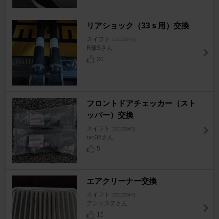
リアショック（33ｓ用）交換
スイフト
[ZC/ZD#3]
R爺Sさん
20
フロントドアチェッカー（スト
ッパー）交換
スイフト
[ZC/ZD#3]
ryo36さん
5
エアクリーナー交換
スイフト
[ZC/ZD#3]
アシェステさん
15