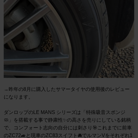
→昨年の8月に購入したサマータイヤの使用後のレビュー
になります。
ダンロップのLE MANS シリーズは「特殊吸音スポンジ
🧼」を搭載する事で静粛性✨の高さを売りにしている銘柄
で、コンフォート志向の自分には刺さり🎯これまでに前車
のZC72🚙と現車のZC83スイフト🚘でルマンVをそれぞれ1