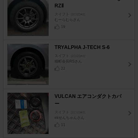
RZⅡ
スイフト
[ZC/ZD#3]
むーらむらさん
19
TRYALPHA J-TECH S-6
スイフト
[ZC/ZD#3]
猫町会長RSさん
22
VULCAN エアコンダクトカバ
ー
スイフト
[ZC/ZD#3]
ekせんちゃんさん
11