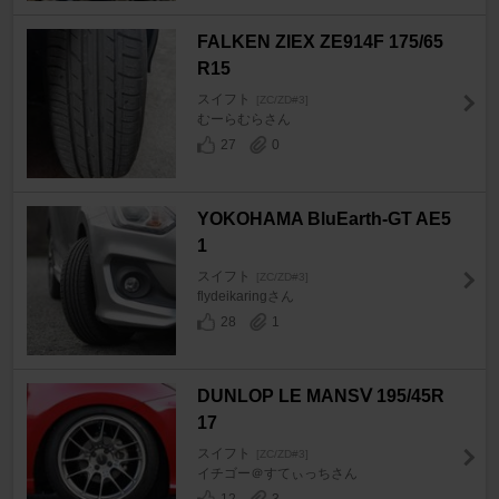
FALKEN ZIEX ZE914F 175/65
R15
スイフト
[ZC/ZD#3]
むーらむらさん
27
0
YOKOHAMA BluEarth-GT AE5
1
スイフト
[ZC/ZD#3]
flydeikaringさん
28
1
DUNLOP LE MANSⅤ 195/45R
17
スイフト
[ZC/ZD#3]
イチゴー＠すてぃっちさん