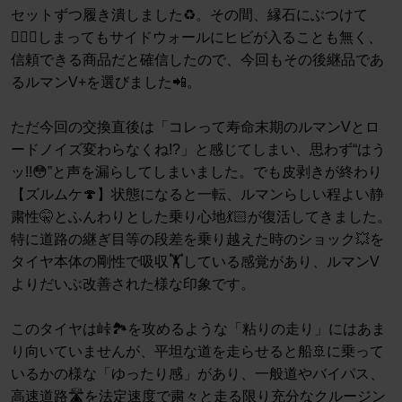
セットずつ履き潰しました♻️。その間、縁石にぶつけて
🤦🏻‍♂️しまってもサイドウォールにヒビが入ることも無く、
信頼できる商品だと確信したので、今回もその後継品であ
るルマンV+を選びました📲。
ただ今回の交換直後は「コレって寿命末期のルマンVとロ
ードノイズ変わらなくね!?」と感じてしまい、思わず“はう
ッ!!😳”と声を漏らしてしまいました。でも皮剥きが終わり
【ズルムケ🍄】状態になると一転、ルマンらしい程よい静
粛性🤫とふんわりとした乗り心地💃🏻が復活してきました。
特に道路の継ぎ目等の段差を乗り越えた時のショック💥を
タイヤ本体の剛性で吸収🏋️している感覚があり、ルマンV
よりだいぶ改善された様な印象です。
このタイヤは峠🏞️を攻めるような「粘りの走り」にはあま
り向いていませんが、平坦な道を走らせると船🚢に乗って
いるかの様な「ゆったり感」があり、一般道やバイパス、
高速道路🛣️を法定速度で粛々と走る限り充分なクルージン