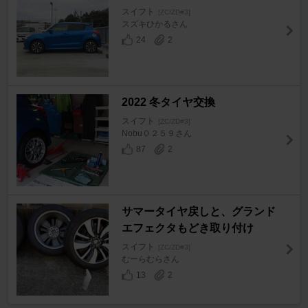
スイフト
[ZC/ZD#3]
スズキひかるさん
24
2
2022 冬タイヤ交換
スイフト
[ZC/ZD#3]
Nobu０２５９さん
87
2
サマータイヤ戻しと、グランド
エフェクタもどき取り付け
スイフト
[ZC/ZD#3]
むーらむらさん
13
2