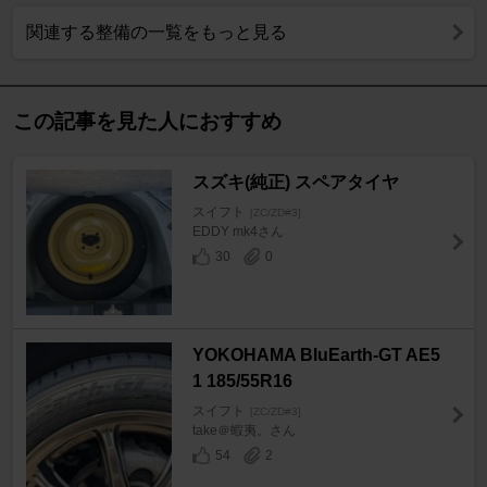
関連する整備の一覧をもっと見る
この記事を見た人におすすめ
スズキ(純正) スペアタイヤ
スイフト
[ZC/ZD#3]
EDDY mk4さん
30
0
YOKOHAMA BluEarth-GT AE5
1 185/55R16
スイフト
[ZC/ZD#3]
take＠蝦夷。さん
54
2