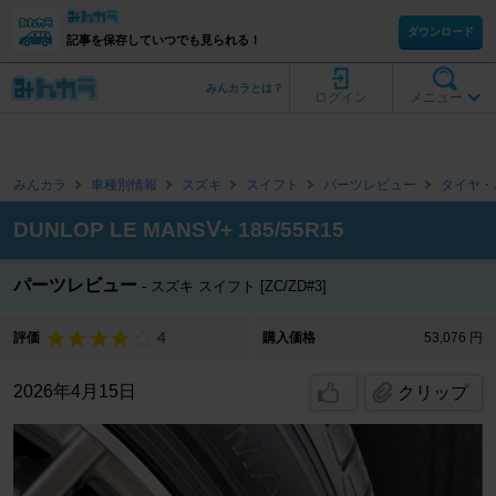
ダウンロード
記事を保存していつでも見られる！
みんカラとは？
ログイン
メニュー
みんカラ
車種別情報
スズキ
スイフト
パーツレビュー
タイヤ・
DUNLOP LE MANSⅤ+ 185/55R15
パーツレビュー
スズキ スイフト [ZC/ZD#3]
4
評価
購入価格
53,076 円
2026年4月15日
クリップ