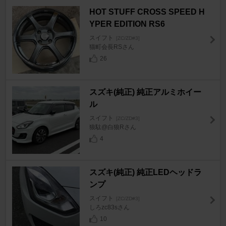
HOT STUFF CROSS SPEED H
YPER EDITION RS6
スイフト
[ZC/ZD#3]
猫町会長RSさん
26
スズキ(純正) 純正アルミホイー
ル
スイフト
[ZC/ZD#3]
狼駄@白狼Rさん
4
スズキ(純正) 純正LEDヘッドラ
ンプ
スイフト
[ZC/ZD#3]
しろzc83sさん
10