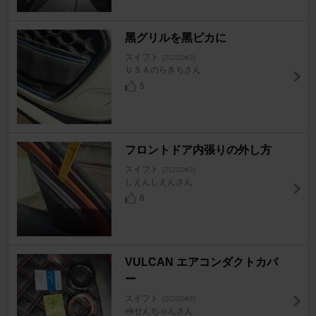
黑グリルを黑ピカに
スイフト
[ZC/ZD#3]
ＵＳＡのらきちさん
5
フロントドア内張りの外し方
スイフト
[ZC/ZD#3]
しえんしえんさん
6
VULCAN エアコンダクトカバ
ー
スイフト
[ZC/ZD#3]
ekせんちゃんさん