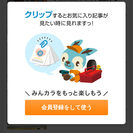
4。
スイフト
[ZC/ZD#3]
take＠蝦夷。さん
35
0
うっかり夫婦のオイル交換とエ
アコン点検
スイフト
[ZC/ZD#3]
FlyingVさん
28
0
エンジンオイル交換、オイルフ
ィルター交換
会員登録をして使う
スイフト
[ZC/ZD#3]
HNHNさん
1
0