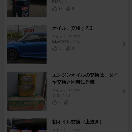
R爺Sさん
27
0
オイル、交換する3。
スイフト
[ZC/ZD#3]
take＠蝦夷。さん
33
0
エンジンオイルの交換は、タイ
ヤ交換と同時に作業
スイフト
[ZC/ZD#3]
ク ロ ノさん
9
1
初オイル交換（上抜き）
スイフト
[ZC/ZD#3]