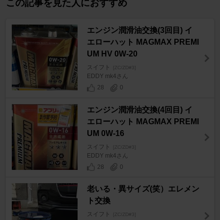
この記事を見た人におすすめ
エンジン潤滑油交換(3回目) イ
エローハット MAGMAX PREMI
UM HV 0W-20
スイフト
[ZC/ZD#3]
EDDY mk4さん
28
0
エンジン潤滑油交換(4回目) イ
エローハット MAGMAX PREMI
UM 0W-16
スイフト
[ZC/ZD#3]
EDDY mk4さん
28
0
老いる・異サイズ(笑）エレメン
ト交換
スイフト
[ZC/ZD#3]