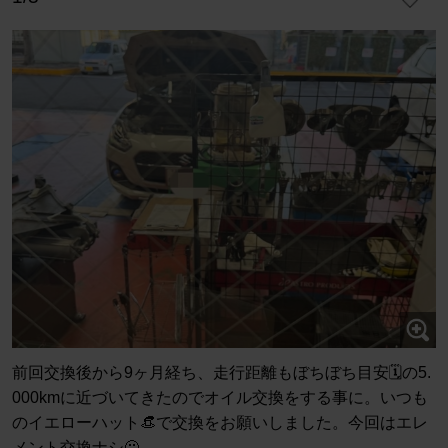
前回交換後から9ヶ月経ち、走行距離もぼちぼち目安🗓️の5.
000kmに近づいてきたのでオイル交換をする事に。いつも
のイエローハット👒で交換をお願いしました。今回はエレ
メント交換ナシ🙅