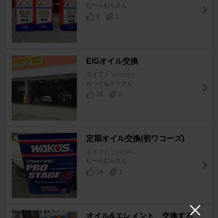
むーらむらさん
8
1
E/Gオイル交換
スイフト
[ZC/ZD#3]
おっさんテツさん
15
0
定期オイル交換(初ワコーズ)
スイフト
[ZC/ZD#3]
むーらむらさん
14
1
オイル&エレメント、交換する