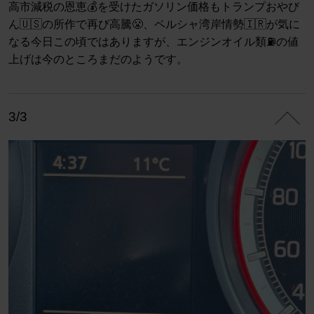
高市減税の恩恵💰を受けたガソリン価格もトランプおやび
ん🇺🇸の所作で再び高騰😤、ペルシャ湾岸情勢🇮🇷が気に
なる今日この頃ではありますが、エンジンオイル類⛽️の値
上げは今のところまだのようです。
3/3