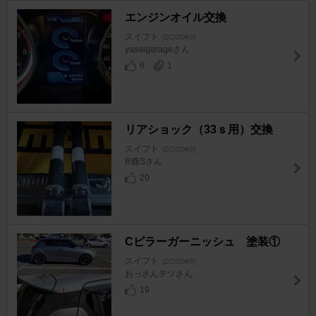
エンジンオイル交換
スイフト
[ZC/ZD#3]
yasaigarageさん
6
1
リアショック（33ｓ用）交換
スイフト
[ZC/ZD#3]
R爺Sさん
20
Cピラーガーニッシュ 塗装①
スイフト
[ZC/ZD#3]
おっさんテツさん
19