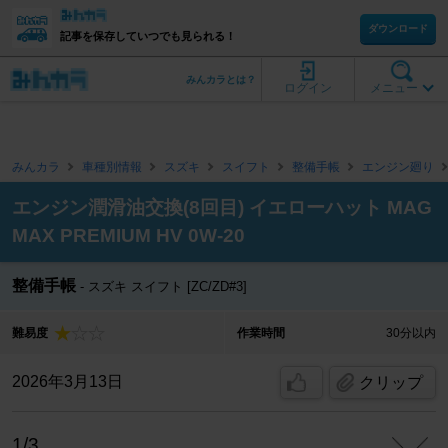
ダウンロード
記事を保存していつでも見られる！
みんカラとは？
ログイン
メニュー
みんカラ
車種別情報
スズキ
スイフト
整備手帳
エンジン廻り
エンジン潤滑油交換(8回目) イエローハット MAG
MAX PREMIUM HV 0W-20
整備手帳
スズキ スイフト [ZC/ZD#3]
難易度
作業時間
30分以内
2026年3月13日
クリップ
1/3