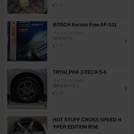
11
BOSCH Aeristo Free AF-S11
スイフト
[ZC/ZD#3]
SEMBEさん
12
TRYALPHA J-TECH S-6
スイフト
[ZC/ZD#3]
猫町会長RSさん
22
HOT STUFF CROSS SPEED H
YPER EDITION RS6