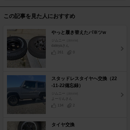
この記事を見た人におすすめ
やっと履き替えたパ※ツw
ジムニー
[JB64W]
dateyaさん
261
0
スタッドレスタイヤへ交換（22
-11-22備忘録）
ジムニー
[JB64W]
よーりんさん
134
2
タイヤ交換