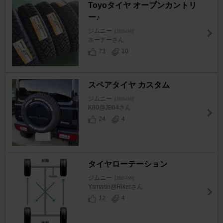
Toyoタイヤ オープンカントリ
ー♪
ジムニー
[JB64W]
ホーナーさん
73
10
スペアタイヤ カスタム
ジムニー
[JB64W]
K80@JB64さん
24
4
タイヤローテーション
ジムニー
[JB64W]
Yamado@Hikerさん
12
4