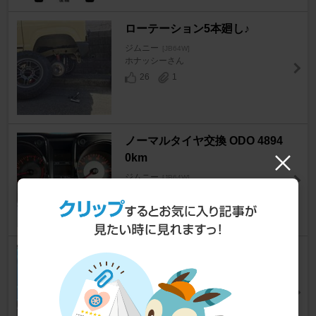
ローテーション5本廻し♪
ジムニー
[JB64W]
ホナッシーさん
26
1
ノーマルタイヤ交換 ODO 4894
0km
ジムニー
[JB64W]
KC3104さん
13
0
タイヤ交換
ジムニー
[JB64W]
ミヤウッチさん
28
0