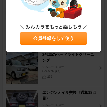
夏タイヤに交換
ジムニー
[JB64W]
deko-hiさん
22
0
会員登録をして使う
2号車のヘッドライトクリーニ
ング
ジムニー
[JB64W]
Cocacchiさん
252
エンジンオイル交換〈通算18回
目〉
ジムニー
[JB64W]