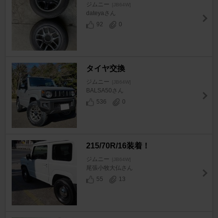
ジムニー
[JB64W]
dateyaさん
92
0
タイヤ交換
ジムニー
[JB64W]
BALSA50さん
536
0
215/70R/16装着！
ジムニー
[JB64W]
尾張小牧大仏さん
55
13