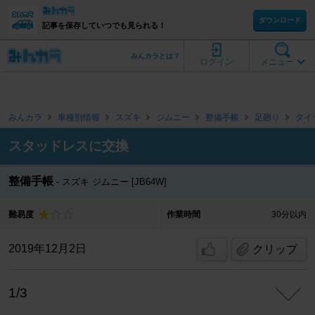
ダウンロード
記事を保存していつでも見られる！
みんカラとは？
ログイン
メニュー
みんカラ
車種別情報
スズキ
ジムニー
整備手帳
足廻り
タイ
スタッドレスに交換
整備手帳
スズキ ジムニー [JB64W]
難易度
作業時間
30分以内
2019年12月2日
クリップ
1/3