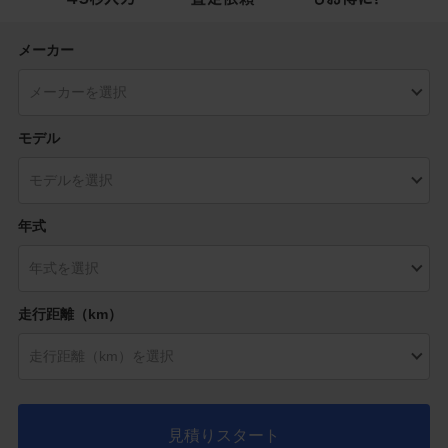
メーカー
モデル
年式
走行距離（km）
見積りスタート