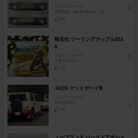
ジムニー
[JB64W]
侍夢兄弟（Jim Brothers）さん
60
昭文社 ツーリングマップル202
6
ジムニー
[JB64W]
千葉11 Airさん
42
JAOS マッドガードⅢ
ジムニー
[JB64W]
おかぴXさん
20
ノーブランド バックドアボルト