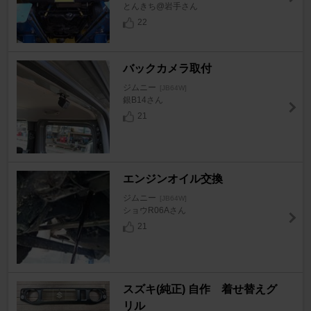
とんきち@岩手さん
22
バックカメラ取付
ジムニー
[JB64W]
銀B14さん
21
エンジンオイル交換
ジムニー
[JB64W]
ショウR06Aさん
21
スズキ(純正) 自作 着せ替えグ
リル