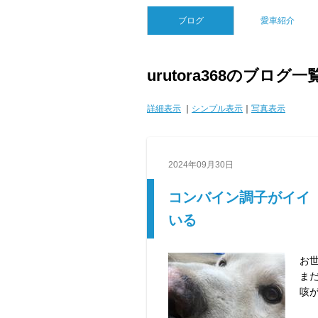
ブログ
愛車紹介
urutora368のブログ一
詳細表示
｜
シンプル表示
｜
写真表示
2024年09月30日
コンバイン調子がイイ 
いる
お
ま
咳