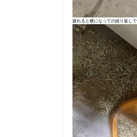
疲れると横になっての繰り返しで