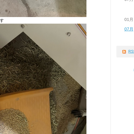
01月
す
07月
RS