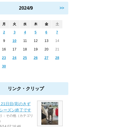
2024/9
>>
月
火
水
木
金
土
2
3
4
5
6
7
9
10
11
12
13
14
16
17
18
19
20
21
23
24
25
26
27
28
30
リンク・クリップ
21日目(彩のきず
今シーズン終了です
リ：その他（カテゴリ
）
6/14 07:16:46