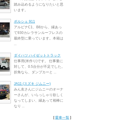
踏み込めるようになりたいと思
います。
ポルシェ 911
アルピナC1、B8から、縁あっ
て930カレラサンルーフレスの
最終型に乗っています。本籍は
...
ダイハツ ハイゼットトラック
仕事用(米作り)です。 仕事量に
対して、0.5台分が不足でした。
折角なら、ダンプカーと ...
JA11 (スズキ ジムニー)
みん友さんにジムニーのオーナ
ーさんが、いらっしゃり欲しく
なってしまい、縁あって相棒に
なり ...
[
愛車一覧
]