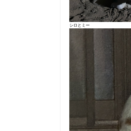
シロとミー