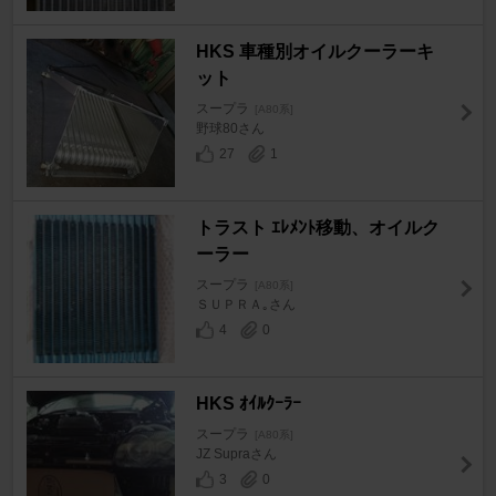
HKS 車種別オイルクーラーキ
ット
スープラ
[A80系]
野球80さん
27
1
トラスト ｴﾚﾒﾝﾄ移動、オイルク
ーラー
スープラ
[A80系]
ＳＵＰＲＡ｡さん
4
0
HKS ｵｲﾙｸｰﾗｰ
スープラ
[A80系]
JZ Supraさん
3
0