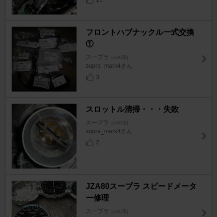
フロントハブナックル一式交換
①
スープラ
[A80系]
supra_mark4さん
3
スロットル清掃・・・失敗
スープラ
[A80系]
supra_mark4さん
2
JZA80スープラ スピードメータ
ー修理
スープラ
[A80系]