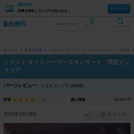
ダウンロード
記事を保存していつでも見られる！
みんカラとは？
ログイン
メニュー
みんカラ
車種別情報
トヨタ
スープラ
パーツレビュー
冷却系
トラスト オイルクーラースタンダード 限定ピン
クコア
パーツレビュー
トヨタ スープラ [A80系]
4
評価
購入価格
60,000 円
2010年3月18日
クリップ