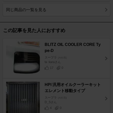
同じ商品の一覧を見る
この記事を見た人におすすめ
BLITZ OIL COOLER CORE Ty
pe-D
スープラ
[A80系]
ta･karaさん
17
0
HPI 汎用オイルクーラーキット
エレメント移動タイプ
スープラ
[A80系]
D_Sさん
4
0