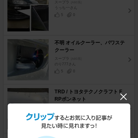
スープラ
[A80系]
うっち~~さん
5
0
不明 オイルクーラー、パワステ
クーラー
スープラ
[A80系]
のり777さん
5
0
TRD / トヨタテクノクラフト F
RPボンネット
スープラ
[A80系]
つぼ氏さん
30