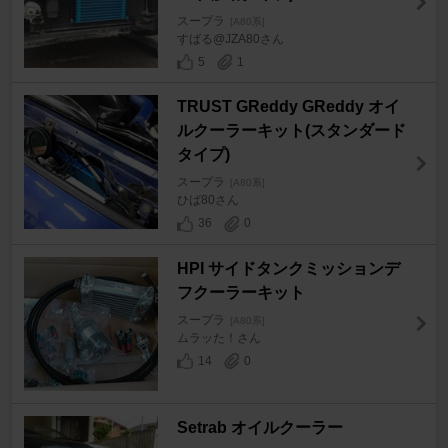
スープラ
[A80系]
すばる@JZA80さん
5
1
TRUST GReddy GReddy オイ
ルクーラーキット(スタンダード
タイプ)
スープラ
[A80系]
ひば80さん
36
0
HPI サイドタンクミッションデ
フクーラーキット
スープラ
[A80系]
ムラッた！さん
14
0
Setrab オイルクーラー