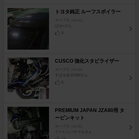
トヨタ純正 ルーフスポイラー
スープラ
[A80系]
ぱせ○さん
0
CUSCO 強化スタビライザー
スープラ
[A80系]
すばる@JZA80さん
6
PREMIUM JAPAN JZA80用 タ
ービンキット
スープラ
[A80系]
ぐーたらハチマルさん
13