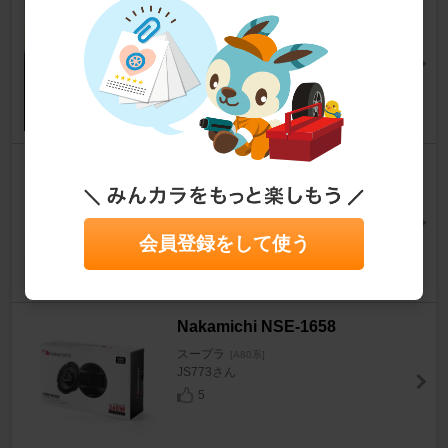
KYO-EI / 協永産業 KicS Racing
gear ヘプタゴンナット 極限
スープラ
[A80系]
masa_supramk4さん
7
K&M CO. Rubber Spacer
スープラ
[A80系]
aoigtoさん
3
会員登録をして使う
Nakamichi NSE-1658
スープラ
[A80系]
JS773さん
5