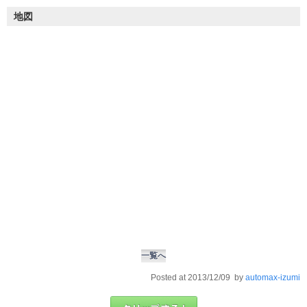
地図
一覧へ
Posted at 2013/12/09 by
automax-izumi