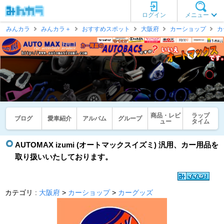
ログイン
メニュー
みんカラ
みんカラ＋
おすすめスポット
大阪府
カーショップ
カ
商品・レビ
ラップ
ブログ
愛車紹介
アルバム
グループ
ュー
タイム
AUTOMAX izumi (オートマックスイズミ) 汎用、カー用品を
取り扱いいたしております。
カテゴリ :
大阪府
>
カーショップ
>
カーグッズ