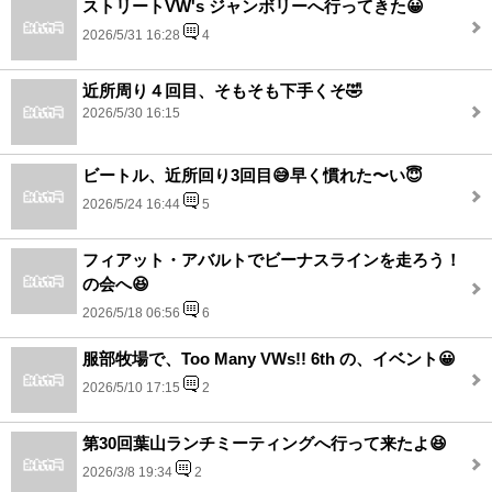
ストリートVW's ジャンボリーへ行ってきた😀
2026/5/31 16:28
4
近所周り４回目、そもそも下手くそ🤣
2026/5/30 16:15
ビートル、近所回り3回目😅早く慣れた〜い😇
2026/5/24 16:44
5
フィアット・アバルトでビーナスラインを走ろう！
の会へ😆
2026/5/18 06:56
6
服部牧場で、Too Many VWs!! 6th の、イベント😀
2026/5/10 17:15
2
第30回葉山ランチミーティングへ行って来たよ😆
2026/3/8 19:34
2