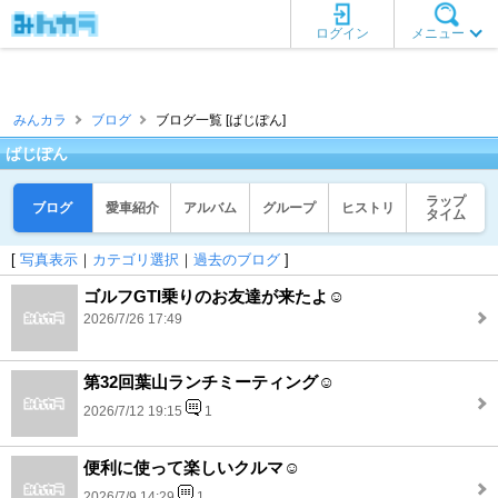
ログイン
メニュー
みんカラ
ブログ
ブログ一覧 [ばじぽん]
ばじぽん
ラップ
ブログ
愛車紹介
アルバム
グループ
ヒストリ
タイム
[
写真表示
｜
カテゴリ選択
｜
過去のブログ
]
ゴルフGTI乗りのお友達が来たよ☺️
2026/7/26 17:49
第32回葉山ランチミーティング☺️
2026/7/12 19:15
1
便利に使って楽しいクルマ☺️
2026/7/9 14:29
1