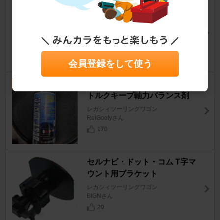
【BH５/Ｄ型】ＮＧＫ IRIWAY
７
レガシィツーリングワゴン
makimaki LuLuさん
0
会員登録をして使う
モリブデンBP BEST-POWER
トルクキープ軸力バランス剤
レガシィツーリングワゴン
ReiGoofyさん
170
セルナビ・ドット・コム T字マ
ウント用ブラケット
レガシィツーリングワゴン
BIGNさん
20