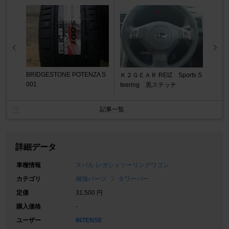
BRIDGESTONE POTENZA S
Ｋ２ＧＥＡＲ REIZ Sports S
001
teering 黒ステッチ
記事一覧
詳細データ
車種情報
スバル レガシィツーリングワゴン
カテゴリ
補強パーツ
タワーバー
定価
31,500 円
購入価格
-
ユーザー
INTENSE