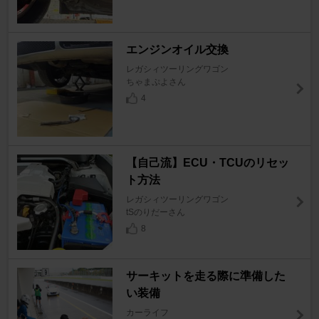
エンジンオイル交換
レガシィツーリングワゴン
ちゃまぷよさん
4
【自己流】ECU・TCUのリセッ
ト方法
レガシィツーリングワゴン
tSのりだーさん
8
サーキットを走る際に準備した
い装備
カーライフ