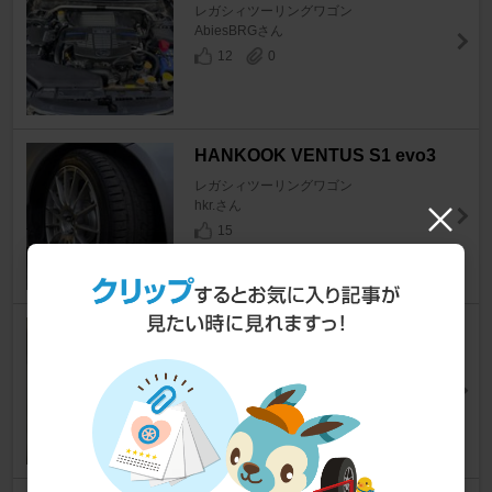
レガシィツーリングワゴン
AbiesBRGさん
12
0
HANKOOK VENTUS S1 evo3
レガシィツーリングワゴン
hkr.さん
15
スバル(純正) ヒーターホース（I
N・OUT）
レガシィツーリングワゴン
レガ子さん
23