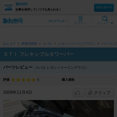
ダウンロード
記事を保存していつでも見られる！
みんカラとは？
ログイン
メニュー
みんカラ
車種別情報
スバル
レガシィツーリングワゴン
パーツレビ
ＳＴＩ フレキシブルタワーバー
パーツレビュー
スバル レガシィツーリングワゴン
5
評価
購入価格
-
2009年11月4日
クリップ