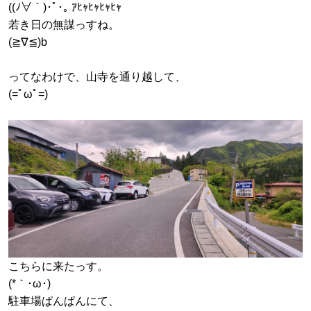
((ﾉ∀｀)･ﾟ･｡ ｱﾋｬﾋｬﾋｬﾋｬ
若き日の無謀っすね。
(≧∇≦)b
ってなわけで、山寺を通り越して、
(=ﾟωﾟ=)
こちらに来たっす。
(*｀･ω･)ゞ
駐車場ぱんぱんにて、