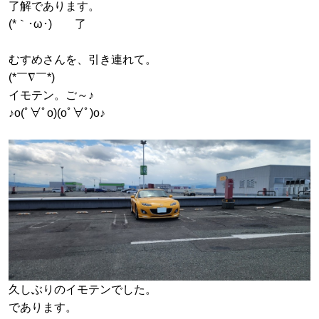
了解であります。
(*｀･ω･)ゞ 了
むすめさんを、引き連れて。
(*￣∇￣*)
イモテン。ご～♪
♪o(ﾟ∀ﾟo)(oﾟ∀ﾟ)o♪
久しぶりのイモテンでした。
であります。