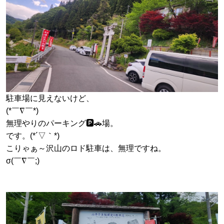
駐車場に見えないけど、
(*￣∇￣*)
無理やりのパーキング🅿️🚗場。
です。(*´▽｀*)
こりゃぁ～沢山のロド駐車は、無理ですね。
σ(￣∇￣;)