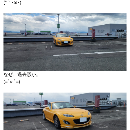
(*｀･ω･)ゞ
なぜ、過去形か。
(=ﾟωﾟ=)