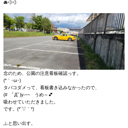
🚘️💨💨
念のため、公園の注意看板確認っす。
(*｀･ω･)ゞ
タバコダメって、看板書き込みなかったので、
(# ﾟДﾟ)y-~~ うめ～💕
吸わせていただきました。
です。(*´▽｀*)
ふと思い出す。