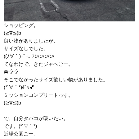
ショッピング。
(≧∇≦)b
良い物がありましたが、
サイズなしでした。
((ﾉ∀｀)･ﾟ･｡ ｱﾋｬﾋｬﾋｬﾋｬ
てなわけで、きたジャへごー。
🚘️💨💨
そこでなかったサイズ欲しい物がありました。
(*´∀｀*)ﾎﾟｯ💕
ミッションコンプリートっす。
(≧∇≦)b
で、自分タバコが吸いたい。
です。(*´▽｀*)
近場公園ごー。