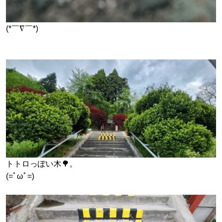
(*￣∇￣*)
トトロっぽい木🌳。
(=ﾟωﾟ=)