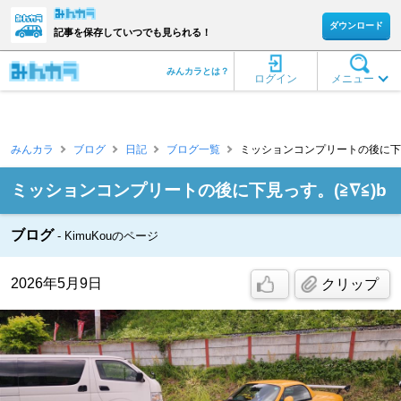
ダウンロード
記事を保存していつでも見られる！
みんカラとは？
ログイン
メニュー
みんカラ
ブログ
日記
ブログ一覧
ミッションコンプリートの後に下見っす。
ミッションコンプリートの後に下見っす。(≧∇≦)b
ブログ
KimuKouのページ
2026年5月9日
クリップ