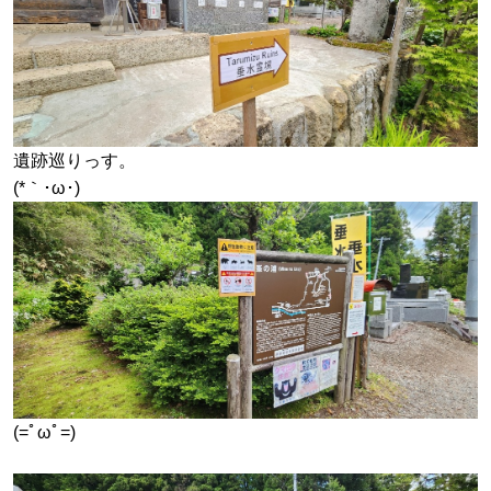
遺跡巡りっす。
(*｀･ω･)ゞ
(=ﾟωﾟ=)