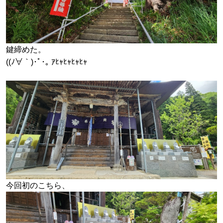
鍵締めた。
((ﾉ∀｀)･ﾟ･｡ ｱﾋｬﾋｬﾋｬﾋｬ
今回初のこちら、