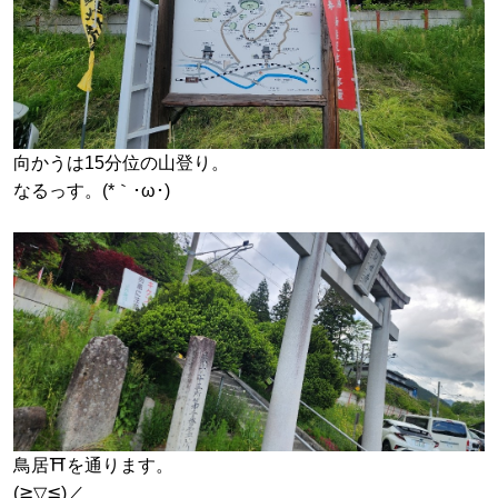
向かうは15分位の山登り。
なるっす。(*｀･ω･)ゞ
鳥居⛩️を通ります。
(≧▽≦)／