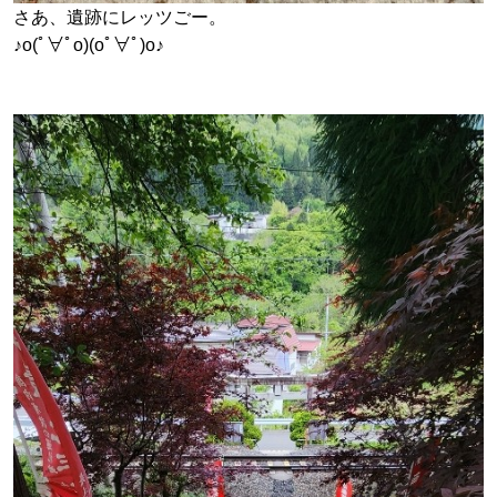
さあ、遺跡にレッツごー。
♪o(ﾟ∀ﾟo)(oﾟ∀ﾟ)o♪