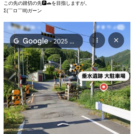
この先の踏切の先🅿️🚗を目指しますが。
Σ(￣ロ￣lll)ガーン