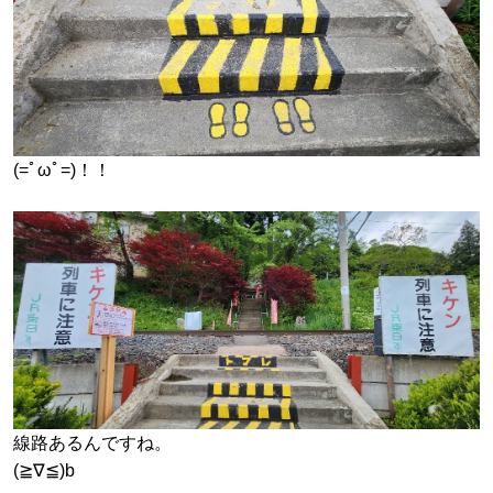
(=ﾟωﾟ=)！！
線路あるんですね。
(≧∇≦)b