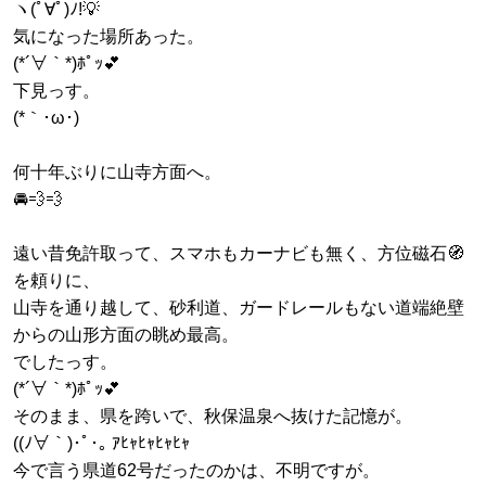
ヽ(ﾟ∀ﾟ)ﾉ!💡
気になった場所あった。
(*´∀｀*)ﾎﾟｯ💕
下見っす。
(*｀･ω･)ゞ
何十年ぶりに山寺方面へ。
🚘️💨💨
遠い昔免許取って、スマホもカーナビも無く、方位磁石🧭
を頼りに、
山寺を通り越して、砂利道、ガードレールもない道端絶壁
からの山形方面の眺め最高。
でしたっす。
(*´∀｀*)ﾎﾟｯ💕
そのまま、県を跨いで、秋保温泉へ抜けた記憶が。
((ﾉ∀｀)･ﾟ･｡ ｱﾋｬﾋｬﾋｬﾋｬ
今で言う県道62号だったのかは、不明ですが。