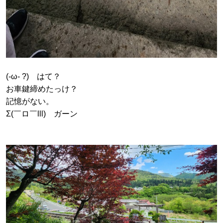
(-ω- ?) はて？
お車鍵締めたっけ？
記憶がない。
Σ(￣ロ￣lll) ガーン