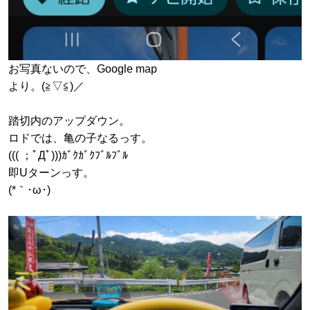
お写真ないので、Google map
より。(≧▽≦)／
踏切内のアップダウン。
ロドでは、亀の子なるっす。
((( ；ﾟДﾟ)))ｶﾞｸｶﾞｸﾌﾞﾙﾌﾞﾙ
即Uターンっす。
(*｀･ω･)ゞ