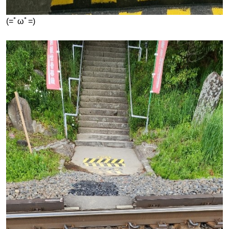
(=ﾟωﾟ=)