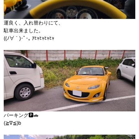
運良く、入れ替わりにて、
駐車出来ました。
((ﾉ∀｀)･ﾟ･｡ ｱﾋｬﾋｬﾋｬﾋｬ
パーキング🅿️🚗
(≧∇≦)b