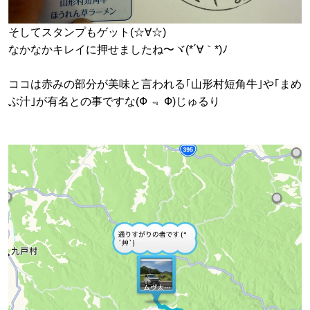
そしてスタンプもゲット(☆∀☆)
なかなかキレイに押せましたね〜ヾ(*´∀｀*)ﾉ
ココは赤みの部分が美味と言われる｢山形村短角牛｣や｢まめ
ぶ汁｣が有名との事ですな(Ф ﹃ Ф)じゅるり