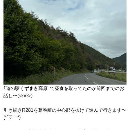
｢道の駅くずまき高原｣で昼食を取ってたのが前回までのお
話し〜(☆∀☆)
引き続きR281を葛巻町の中心部を抜けて進んで行きます〜
(*´▽｀*)