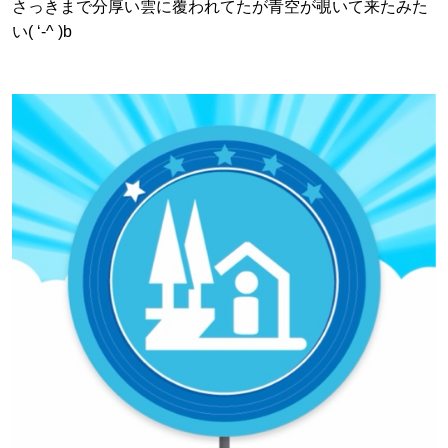
さっきまで分厚い雲に覆われてたが青空が覗いて来たみた
い( ‘-^ )b