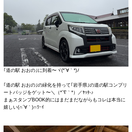
｢道の駅 おおの｣に到着〜ヾ(*´∀｀*)ﾉ
｢道の駅 おおの｣の緑化を持って｢岩手県｣の道の駅コンプリ
ートバッジをゲット〜＼（*´∇｀*）／ﾔｯﾀ-♪
まぁスタンプBOOK的にはまだまだながらもコレは本当に
嬉しい(∩´∀｀)∩ﾜｰｲ