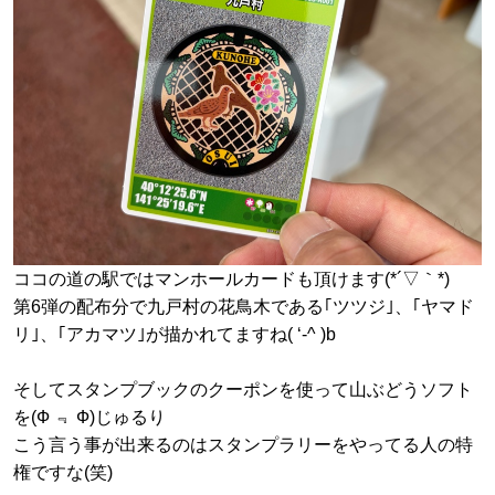
ココの道の駅ではマンホールカードも頂けます(*´▽｀*)
第6弾の配布分で九戸村の花鳥木である｢ツツジ｣、｢ヤマド
リ｣、｢アカマツ｣が描かれてますね( ‘-^ )b
そしてスタンプブックのクーポンを使って山ぶどうソフト
を(Ф ﹃ Ф)じゅるり
こう言う事が出来るのはスタンプラリーをやってる人の特
権ですな(笑)