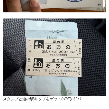
スタンプと道の駅キップをゲット(σ´∀`)σｹﾞｯﾂ!!