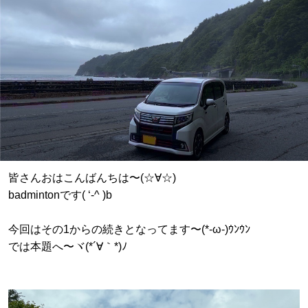
皆さんおはこんばんちは〜(☆∀☆)
badmintonです( ‘-^ )b
今回はその1からの続きとなってます〜(*-ω-)ｳﾝｳﾝ
では本題へ〜ヾ(*´∀｀*)ﾉ