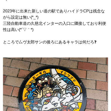
2023年に出来た新しい道の駅でありハイドラCPは残念な
がら設定は無い(*_*)
三陸自動車道の久慈北インターの入口に隣接しており利便
性は高い(*´▽｀*)
ところで厶ヴ太郎サンの後ろにあるキャラは何だろ❓