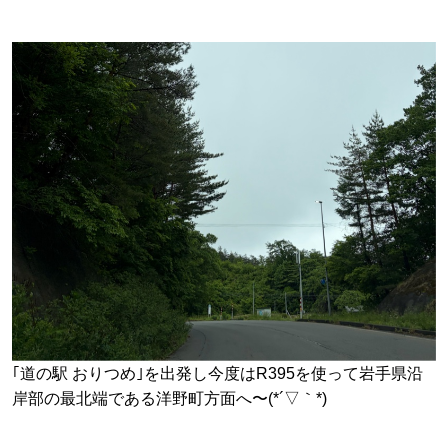
｢道の駅 おりつめ｣を出発し今度はR395を使って岩手県沿
岸部の最北端である洋野町方面へ〜(*´▽｀*)