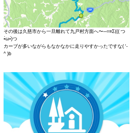
その後は久慈市から一旦離れて九戸村方面へ〜─=≡Σ((( つ
•̀ω•́)つ
カーブが多いながらもなかなかに走りやすかったですな( ‘-
^ )b