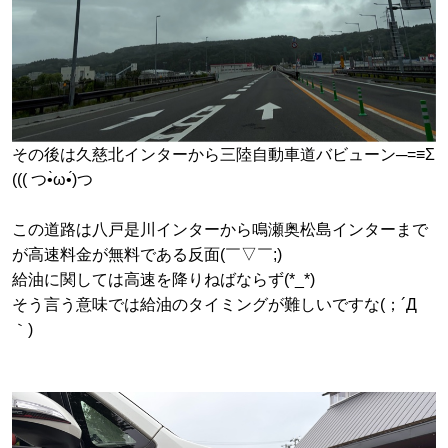
その後は久慈北インターから三陸自動車道バビューン─=≡Σ
((( つ•̀ω•́)つ
この道路は八戸是川インターから鳴瀬奥松島インターまで
が高速料金が無料である反面(￣▽￣;)
給油に関しては高速を降りねばならず(*_*)
そう言う意味では給油のタイミングが難しいですな(；´Д
｀)