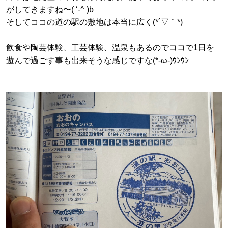
がしてきますね〜( ‘-^ )b
そしてココの道の駅の敷地は本当に広く(*´▽｀*)
飲食や陶芸体験、工芸体験、温泉もあるのでココで1日を
遊んで過ごす事も出来そうな感じですな(*-ω-)ｳﾝｳﾝ