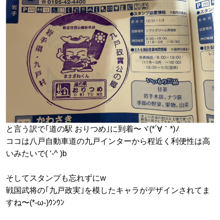
と言う訳で｢道の駅 おりつめ｣に到着〜ヾ(*´∀｀*)ﾉ
ココは八戸自動車道の九戸インターから程近く利便性は高
いみたいで( ‘-^ )b
そしてスタンプも忘れずにw
戦国武将の｢九戸政実｣を模したキャラがデザインされてま
すね〜(*-ω-)ｳﾝｳﾝ