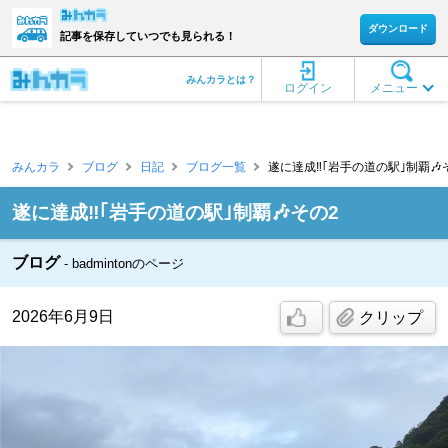
ダウンロード
記事を保存していつでも見られる！
みんカラとは？
ログイン
メニュー
みんカラ
ブログ
日記
ブログ一覧
遂に達成‼️｢岩手の道の駅｣制覇🎶その2
遂に達成‼️｢岩手の道の駅｣制覇🎶その2
ブログ
badmintonのページ
2026年6月9日
クリップ