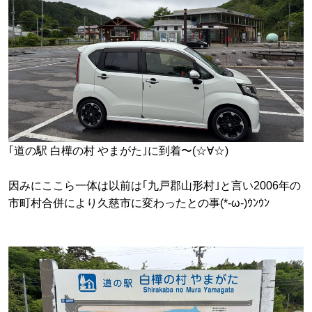
｢道の駅 白樺の村 やまがた｣に到着〜(☆∀☆)
因みにここら一体は以前は｢九戸郡山形村｣と言い2006年の
市町村合併により久慈市に変わったとの事(*-ω-)ｳﾝｳﾝ