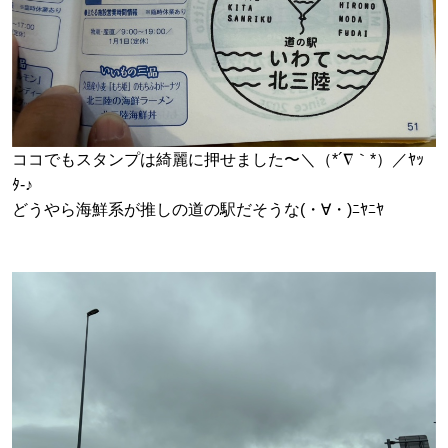
ココでもスタンプは綺麗に押せました〜＼（*´∇｀*）／ﾔｯ
ﾀ-♪
どうやら海鮮系が推しの道の駅だそうな(・∀・)ﾆﾔﾆﾔ