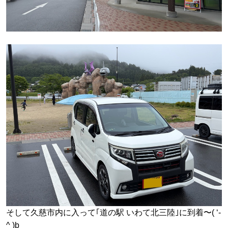
そして久慈市内に入って｢道の駅 いわて北三陸｣に到着〜( ‘-
^ )b