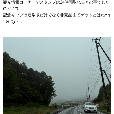
観光情報コーナーでスタンプは24時間取れるとの事でした
(*´▽｀*)
記念キップは通常版だけでなく非売品までゲットとはね〜(
*˙ω˙*)و ｸﾞｯ!