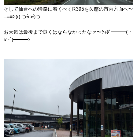
そして仙台への帰路に着くべくR395を久慈の市内方面へ〜
─=≡Σ((( つ•̀ω•́)つ
お天気は最後まで良くはならなかったなァ〜ｼｮﾎﾞ━━━(´･
ω･`)━━━ﾝ