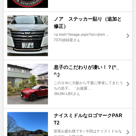
ノア ステッカー貼り（追加と
修正）
<a href="/image.aspx?src=[mrn ...
7070@緋星さん
息子のこだわりが凄い！？(^_
^;)
このＧＷに大阪から千葉に帰省してきたう
ちの息子。 「お披露 ...
JINJIN-LBXさん
ナイスミドルなロゴマークPAR
T2
皆様お疲れ様です♪ 今回はナイスミドルな