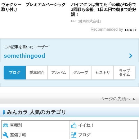
ヴォクシー プレミアムベーシック
バイアグラは捨てた「65歳が45分で
取り付け
3回戦も余裕」1日31円で朝まで絶好
調！
PR（健商株式会社）
Recommended by
この記事を書いたユーザー
somethingood
ラップ
ブログ
愛車紹介
アルバム
グループ
ヒストリ
タイム
ページの先頭へ ▲
みんカラ 人気のカテゴリ
車種別
イイね！
整備手帳
ブログ