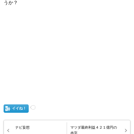
うか？
イイね！
ナビ妄想
マツダ最終利益４２１億円の
赤字