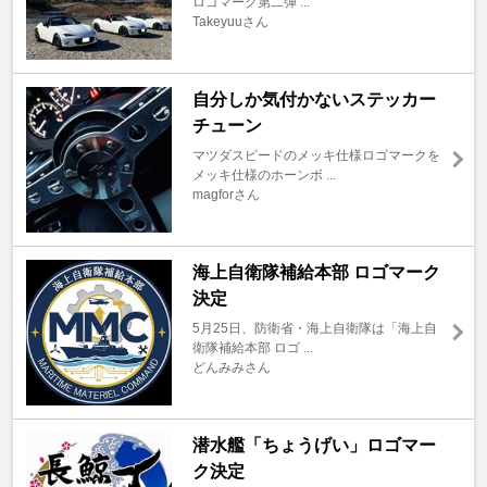
ロゴマーク第二弾 ...
Takeyuuさん
自分しか気付かないステッカー
チューン
マツダスピードのメッキ仕様ロゴマークを
メッキ仕様のホーンボ ...
magforさん
海上自衛隊補給本部 ロゴマーク
決定
5月25日、防衛省・海上自衛隊は「海上自
衛隊補給本部 ロゴ ...
どんみみさん
潜水艦「ちょうげい」ロゴマー
ク決定