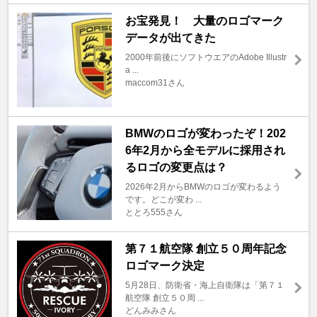
お宝発見！ 大量のロゴマーク
データが出てきた
2000年前後にソフトウエアのAdobe Illustr
a ...
maccom31さん
BMWのロゴが変わったぞ！202
6年2月から全モデルに採用され
るロゴの変更点は？
2026年2月からBMWのロゴが変わるよう
です。どこが変わ ...
ととろ555さん
第７１航空隊 創立５０周年記念
ロゴマーク決定
5月28日、防衛省・海上自衛隊は「第７１
航空隊 創立５０周 ...
どんみみさん