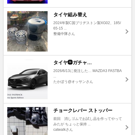
タイヤ組み替え
2024年製C国ブリヂストン製XG02、185/
65-15 ...
整備中隊さん
タイヤ🛞ガチャ…
2026/6/13に発注した… MAZDA3 FASTBA
...
たかぼう@オッサンさん
チョークレバー ストッパー
前回 消しゴムでお試し品を作ってやって
みたが ちょっと保持 ...
catwalkさん