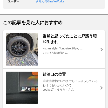
ユーザー
きりん@GiraffeWorks
この記事を見た人におすすめ
当然と思ってたことに戸惑う昭
和生まれ
<span style='font-size:20px;l ...
のぶひろtypeRさん
給油口の位置
求職活動中にいつまでもぶらぶらしている
わけにもいかないので ...
yooky17（ゆうき）さん