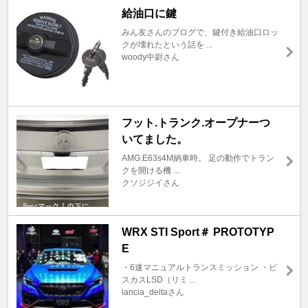
給油口に鍵
みん友さんのブログで、鍵付き給油口ロッ
クが壊れたという話を ...
woody中尉さん
フット.トランク.オープナーつ
いてました。
AMG.E63s4M納車時。 足の動作でトラン
クを開ける機 ...
クソジジイさん
WRX STI Sport＃ PROTOTYP
E
・6速マニュアルトランスミッション ・ビ
スカスLSD（リミ ...
lancia_deltaさん