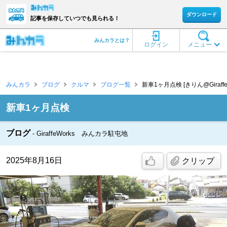
ダウンロード
記事を保存していつでも見られる！
みんカラとは？
ログイン
メニュー
みんカラ
ブログ
クルマ
ブログ一覧
新車1ヶ月点検 [きりん@GiraffeW
新車1ヶ月点検
ブログ
GiraffeWorks みんカラ駐屯地
2025年8月16日
クリップ