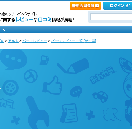
ズキ
>
アルト
>
パーツレビュー
>
パーツレビュー一覧 [がす君]
ジ