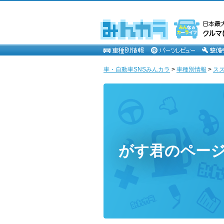
車・自動車SNSみんカラ
>
車種別情報
>
ス
がす君のペー