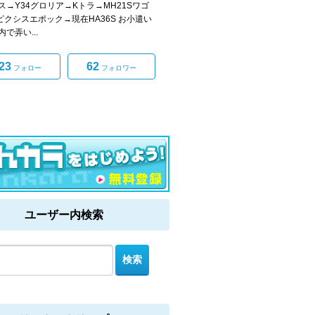
ス→Y34グロリア→Kトラ→MH21Sワゴ
ピクシスエポック→現在HA36S お小遣い
で弄い...
23
62
フォロー
フォロワー
ユーザー内検索