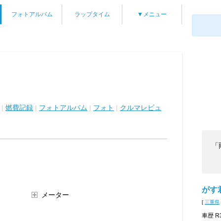
フォトアルバム
ラップタイム
▼メニュー
|
燃費記録
|
フォトアルバム
|
フォト
|
クルマレビュ
「
がす
メーター
[
三重県
車歴 