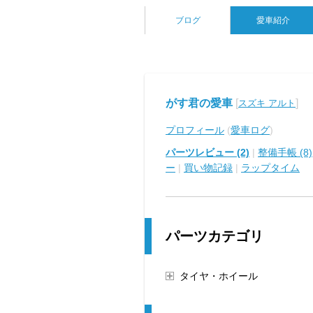
ブログ
愛車紹介
がす君の愛車
[
]
スズキ アルト
プロフィール
(
愛車ログ
)
パーツレビュー (2)
|
整備手帳 (8)
ー
|
買い物記録
|
ラップタイム
パーツカテゴリ
タイヤ・ホイール