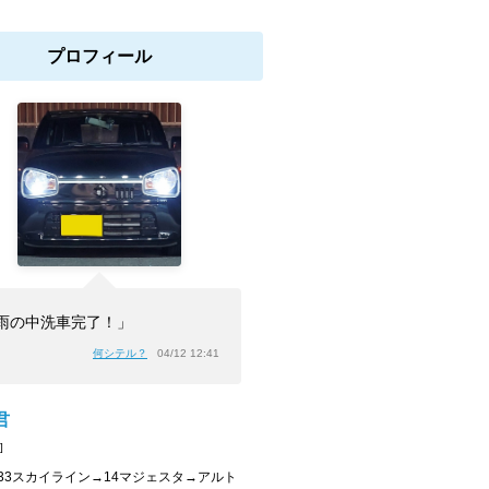
プロフィール
雨の中洗車完了！」
何シテル？
04/12 12:41
君
]
R33スカイライン→14マジェスタ→アルト