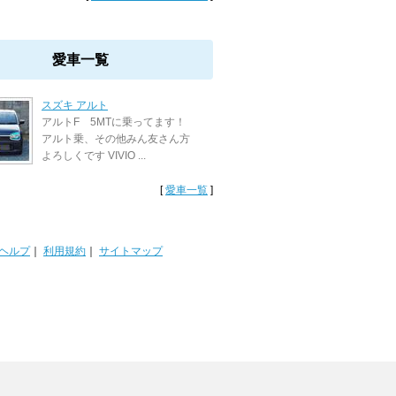
愛車一覧
スズキ アルト
アルトF 5MTに乗ってます！
アルト乗、その他みん友さん方
よろしくです VIVIO ...
[
愛車一覧
]
ヘルプ
｜
利用規約
｜
サイトマップ