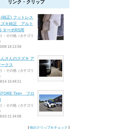
リンク・クリップ
(純正) フットレス
スズキ純正 アルト
6S ターボRS用
リ：その他（カテゴリ
）
3/08 18:13:58
ちんさんのスズキ ア
ワークス
リ：その他（カテゴリ
）
9/14 10:49:21
STORE Tint+ フロ
用
リ：その他（カテゴリ
）
9/10 21:34:08
[
他のクリップをチェック
]