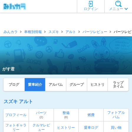
ログイン
メニュー
みんカラ
車種別情報
スズキ
アルト
パーツレビュー
パーツレビュ
がす君
ラップ
ブログ
愛車紹介
アルバム
グループ
ヒストリ
タイム
スズキ アルト
フォトアル
パーツ
整備
プロフィール
燃費
バム
(2)
(8)
フォトギャラ
クルマレビ
ヒストリー
愛車ログ
買い物
リー
ュー