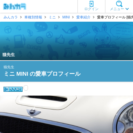
ログイン
メニュー
みんカラ
車種別情報
ミニ
MINI
愛車紹介
愛車プロフィール [猫先
猫先生
猫先生
ミニ MINI の愛車プロフィール