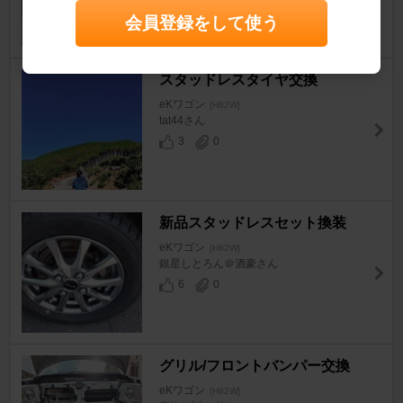
会員登録をして使う
スタッドレスタイヤ交換
eKワゴン
[H82W]
tat44さん
3
0
新品スタッドレスセット換装
eKワゴン
[H82W]
銀星しとろん＠酒豪さん
6
0
グリル/フロントバンパー交換
eKワゴン
[H82W]