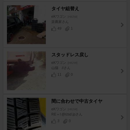
タイヤ組替え
eKワゴン
[H82W]
楽農家さん
49
1
スタッドレス戻し
eKワゴン
[H82W]
山猫 //さん
11
0
間に合わせで中古タイヤ
eKワゴン
[H82W]
RE＋I @rzsd.jpさん
3
0