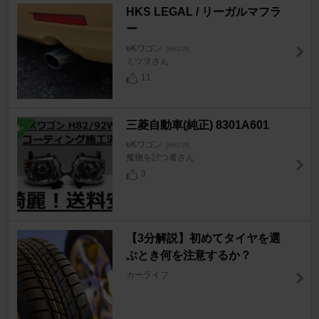
HKS LEGAL / リーガルマフラ
ー
eKワゴン
[H82W]
ミツヲさん
11
三菱自動車(純正) 8301A601
eKワゴン
[H82W]
魔物を討つ者さん
3
【3分解説】初めてタイヤを選
ぶとき何を注意するか？
カーライフ