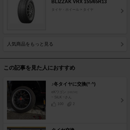
BLIZZAK VRX 155/65R13
タイヤ・ホイール > タイヤ
人気商品をもっと見る
この記事を見た人におすすめ
♪冬タイヤに交換(^ ^)
eKワゴン
[H82W]
~ SiLK ~さん
100
2