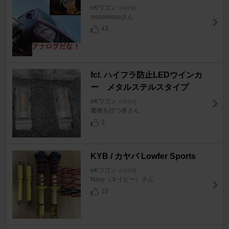
eKワゴン
[H82W]
rossorossoさん
43
fcl. ハイフラ防止LEDウインカ
ー メタルステルスタイプ
eKワゴン
[H82W]
魔物を討つ者さん
3
KYB / カヤバ Lowfer Sports
eKワゴン
[H82W]
Navy（ネイビー）さん
10