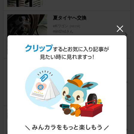
夏タイヤへ交換
eKワゴン
[H82W]
mint2ndさん
3
0
タイヤ交換
eKワゴン
[H82W]
わらしべ長者協会さん
2
0
タイヤ履き替え
eKワゴン
[H82W]
ふぇのむさん2（仮）さん
3
0