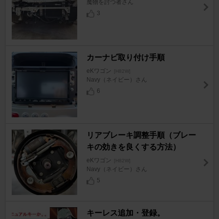
魔物を討つ者さん
3
カーナビ取り付け手順
eKワゴン
[H82W]
Navy（ネイビー）さん
6
リアブレーキ調整手順（ブレー
キの効きを良くする方法）
eKワゴン
[H82W]
Navy（ネイビー）さん
5
キーレス追加・登録。