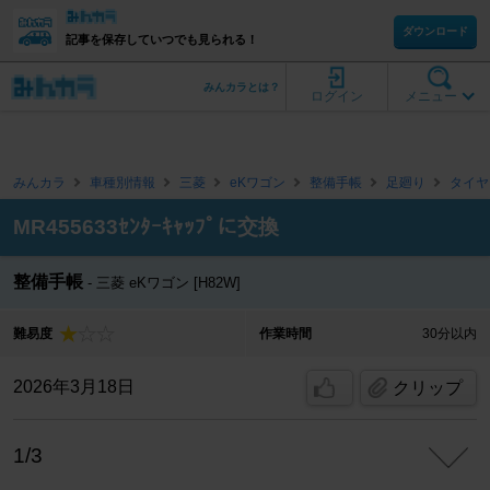
ダウンロード
記事を保存していつでも見られる！
みんカラとは？
ログイン
メニュー
みんカラ
車種別情報
三菱
eKワゴン
整備手帳
足廻り
タイヤ
MR455633ｾﾝﾀｰｷｬｯﾌﾟに交換
整備手帳
三菱 eKワゴン [H82W]
難易度
作業時間
30分以内
2026年3月18日
クリップ
1/3