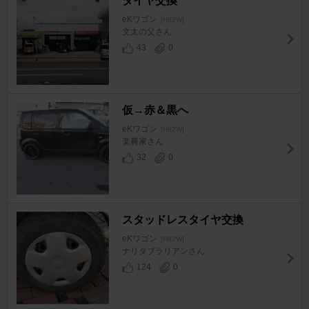
タイヤ交換
eKワゴン
[H82W]
文太の父さん
43
0
仮→赤＆黒へ
eKワゴン
[H82W]
楽農家さん
32
0
スタッドレスタイヤ交換
eKワゴン
[H82W]
ナリタブラリアンさん
124
0