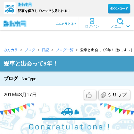
ダウンロード
記事を保存していつでも見られる！
みんカラとは？
ログイン
メニュー
みんカラ
ブログ
日記
ブログ一覧
愛車と出会って9年！ [ねっす～]
愛車と出会って9年！
ブログ
N★Type
2016年3月17日
クリップ