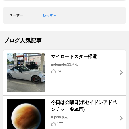
ユーザー
ねっす～
ブログ人気記事
マイロードスター帰還
nobunobu33さん
74
今日は金曜日(ポセイドンアドベ
ンチャー🔱🌊⛩️)
u-pomさん
177