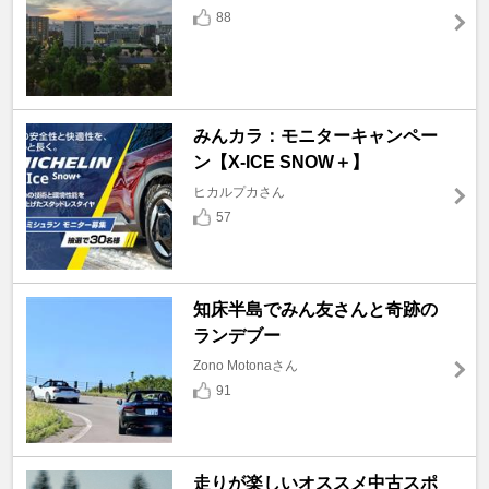
88
みんカラ：モニターキャンペー
ン【X-ICE SNOW＋】
ヒカルプカさん
57
知床半島でみん友さんと奇跡の
ランデブー
Zono Motonaさん
91
走りが楽しいオススメ中古スポ