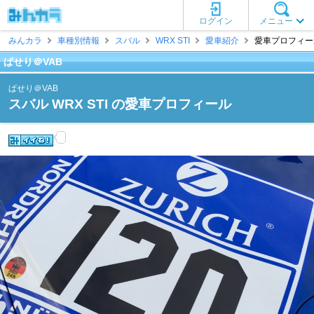
ログイン
メニュー
みんカラ
車種別情報
スバル
WRX STI
愛車紹介
愛車プロフィール
ぱせり＠VAB
ぱせり＠VAB
スバル WRX STI の愛車プロフィール