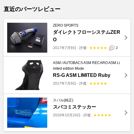
直近のパーツレビュー
ZERO SPORTS
ダイレクトフローシステムZER
O
2017年7月9日
-
評価 :
★
★
★
★
★
2
ASM / AUTOBACS ASM RECARO ASM Li
mited edition Mode
RS-G ASM LIMITED Ruby
2017年7月9日
-
評価 :
★
★
★
★
★
スバル(純正)
スバコミステッカー
2016年10月24日
-
評価 :
★
★
★
★
★