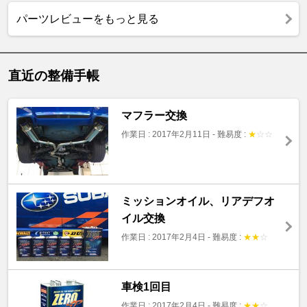
パーツレビューをもっと見る
直近の整備手帳
マフラー交換
作業日 : 2017年2月11日
-
難易度 :
★
☆
☆
ミッションオイル、リアデフオ
イル交換
作業日 : 2017年2月4日
-
難易度 :
★
★
☆
車検1回目
作業日 : 2017年2月4日
-
難易度 :
★
★
☆