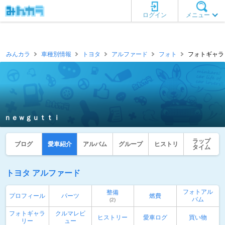
ログイン
メニュー
みんカラ
車種別情報
トヨタ
アルファード
フォト
フォトギャラ
ｎｅｗｇｕｔｔｉ
ラップ
ブログ
愛車紹介
アルバム
グループ
ヒストリ
タイム
トヨタ アルファード
フォトアル
整備
プロフィール
パーツ
燃費
バム
(2)
フォトギャラ
クルマレビ
ヒストリー
愛車ログ
買い物
リー
ュー