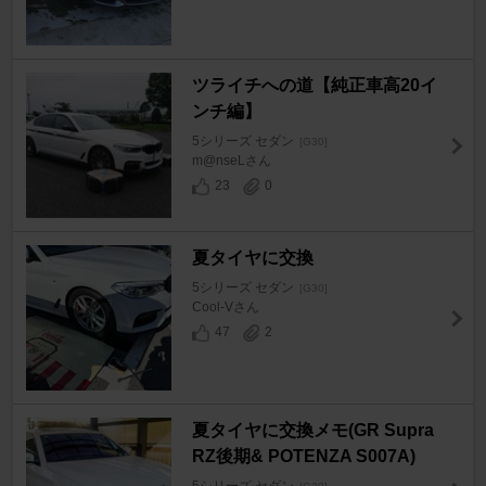
ツライチへの道【純正車高20イ
ンチ編】
5シリーズ セダン
[G30]
m@nseLさん
23
0
夏タイヤに交換
5シリーズ セダン
[G30]
Cool-Vさん
47
2
夏タイヤに交換メモ(GR Supra
RZ後期& POTENZA S007A)