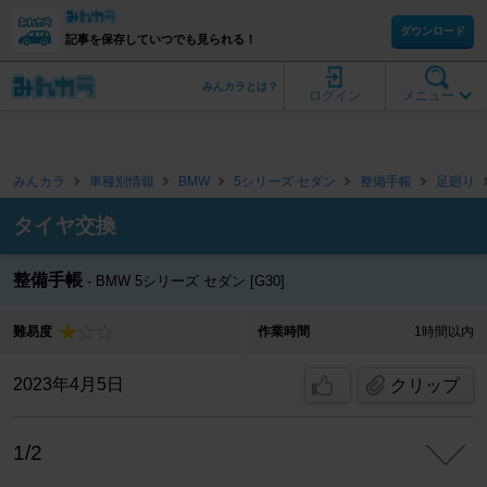
ダウンロード
記事を保存していつでも見られる！
みんカラとは？
ログイン
メニュー
みんカラ
車種別情報
BMW
5シリーズ セダン
整備手帳
足廻り
タイヤ交換
整備手帳
BMW 5シリーズ セダン [G30]
難易度
作業時間
1時間以内
2023年4月5日
クリップ
1/2