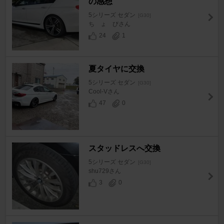
の感想
5シリーズ セダン
[G30]
ち ょ びさん
24
1
夏タイヤに交換
5シリーズ セダン
[G30]
Cool-Vさん
47
0
スタッドレスへ交換
5シリーズ セダン
[G30]
shu729さん
3
0