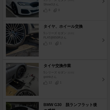
5シリーズ セダン
[G30]
Show3さん
8
0
タイヤ、ホイール交換
5シリーズ セダン
[G30]
FLAT@850Rさん
11
1
タイヤ交換作業
5シリーズ セダン
[G30]
goinkさん
12
1
BMW G30 脱ランフラット後