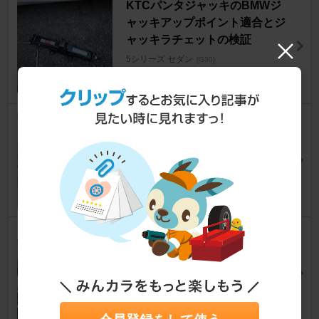
KTCパンタジャッキのBMWジ
ャッキアップポイント適合とジ
ャッキラチェットの検証
5シリーズ セダン
[G30]
Cool-Vさん
50
2
夏タイヤ→冬タイヤ
5シリーズ セダン
[G30]
＋TETSU－さん
10
0
冷却水補充（クーラント）
5シリーズ セダン
[G30]
あらぼんさん
25