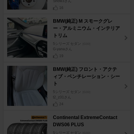
Show3さん
16
BMW(純正) M スモークグレ
ー・アルミニウム・インテリア
トリム
5シリーズ セダン
[G30]
G-yanaさん
19
BMW(純正) フロント・アクテ
ィブ・ベンチレーション・シー
ト
5シリーズ セダン
[G30]
t2_z31さん
24
Continental ExtremeContact
DWS06 PLUS
5シリーズ セダン
[G30]