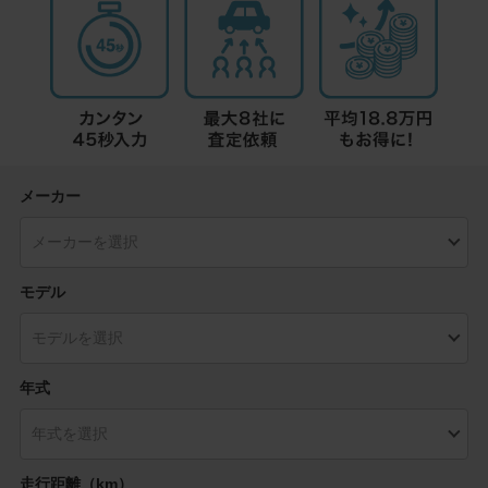
メーカー
モデル
年式
走行距離（km）