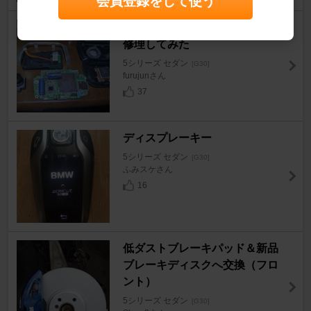
会員登録をして使う
Advanced Car Eye 2の不調を
修理してみた
5シリーズ セダン
[G30]
furujunさん
37
ディスプレーキー
5シリーズ セダン
[G30]
ふみスケさん
16
低ダストブレーキパッド＆新品
ブレーキディスクへ交換（フロ
ント）
5シリーズ セダン
[G30]