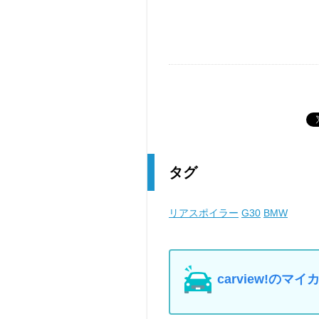
タグ
リアスポイラー
G30
BMW
carview!の