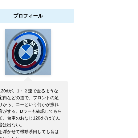
プロフィール
120dが、1・２速で走るような
宅街などの道で、フロントの足
りから、コーという何かが擦れ
音がする。Dラーも確認してもら
て、台車のおなじ120dではそん
音は出ない。
を浮かせて機動系回しても音は