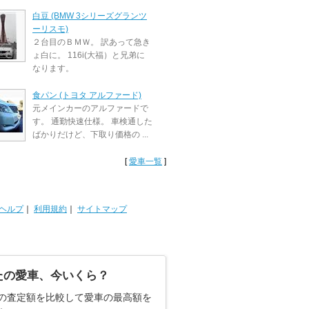
白豆 (BMW 3シリーズグランツ
ーリスモ)
２台目のＢＭＷ。 訳あって急き
ょ白に。 116i(大福）と兄弟に
なります。
食パン (トヨタ アルファード)
元メインカーのアルファードで
す。 通勤快速仕様。 車検通した
ばかりだけど、下取り価格の ...
[
愛車一覧
]
ヘルプ
｜
利用規約
｜
サイトマップ
たの愛車、今いくら？
の査定額を比較して愛車の最高額を