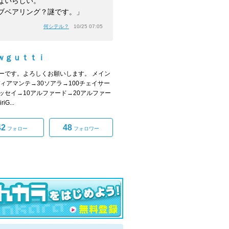
ないらしい。
ブベアリング？謎です。」
何シテル？
10/25 07:05
ｗｇｕｔｔｉ
ーです。よろしくお願いします。 メイン
ディアマンテ→30ソアラ→100チェイサー
ッセイ→10アルファード→20アルファー
iG...
42
48
フォロー
フォロワー