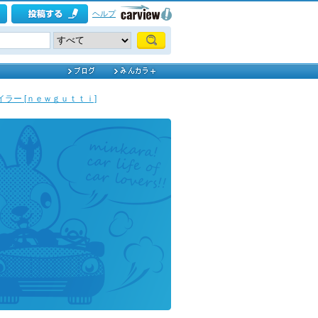
ヘルプ
ラー [ｎｅｗｇｕｔｔｉ]