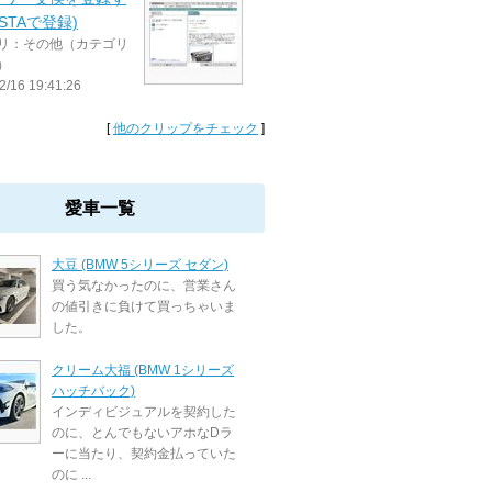
ISTAで登録)
リ：その他（カテゴリ
）
2/16 19:41:26
[
他のクリップをチェック
]
愛車一覧
大豆 (BMW 5シリーズ セダン)
買う気なかったのに、営業さん
の値引きに負けて買っちゃいま
した。
クリーム大福 (BMW 1シリーズ
ハッチバック)
インディビジュアルを契約した
のに、とんでもないアホなDラ
ーに当たり、契約金払っていた
のに ...