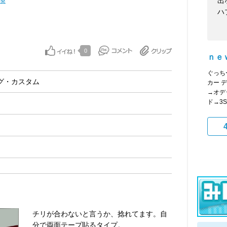
換
出
ハ
0
ｎｅ
ぐっち
グ・カスタム
カー 
→オデ
ド→3Sir
チリが合わないと言うか、捻れてます。自
分で両面テープ貼るタイプ。