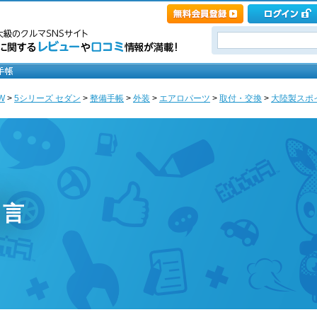
W
>
5シリーズ セダン
>
整備手帳
>
外装
>
エアロパーツ
>
取付・交換
>
大陸製スポイ
り言