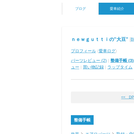
ブログ
愛車紹介
ｎｅｗｇｕｔｔｉの"大豆"
[
B
プロフィール
(
愛車ログ
)
パーツレビュー (2)
|
整備手帳 (3)
ュー
|
買い物記録
|
ラップタイム
<< D
整備手帳