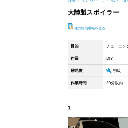
外装
エアロパーツ
取付・交
大陸製スポイラー
他の整備手帳を見る
目的
チューニン
作業
DIY
難易度
初級
作業時間
30分以内
1