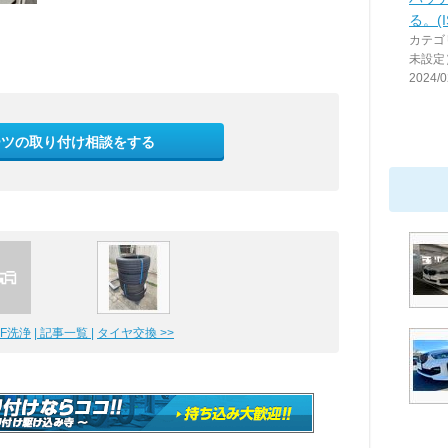
る。(
カテゴ
未設定
2024/0
ーツの取り付け相談をする
PF洗浄
| 記事一覧 |
タイヤ交換 >>