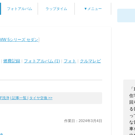
フォトアルバム
ラップタイム
▼メニュー
]
MW 5シリーズ セダン
|
燃費記録
|
フォトアルバム (1)
|
フォト
|
クルマレビ
「
住
PF洗浄
| 記事一覧 |
タイヤ交換 >>
回
る
っ
作業日：2024年3月4日
な
車