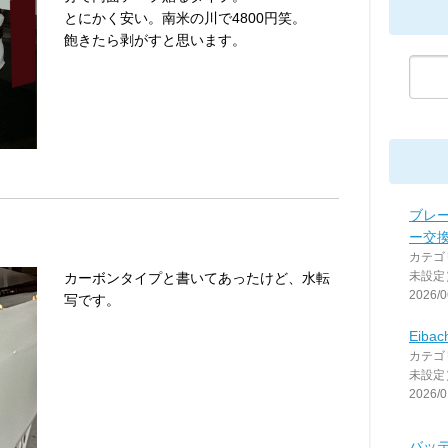
とにかく安い。南米の川で4800円笑。
飽きたら剥がすと思います。
ブレ
ー交
カテゴ
未設定
カーボンタイプと書いてあったけど、水転
2026/0
写です。
Eibach
カテゴ
未設定
2026/0
バッ