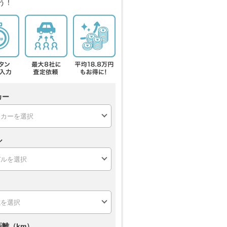
う！
カー
ル
距離（km）