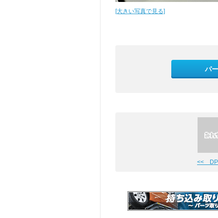
[大きい写真で見る]
パ
<< D