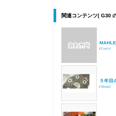
関連コンテンツ
( G3
MAHLE
/
Cool-V
５年目
/
Show3