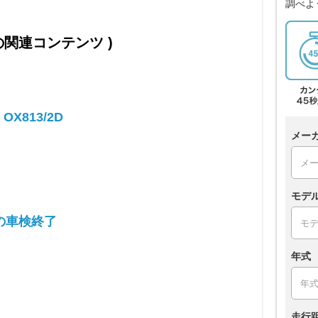
調べよ
0 の関連コンテンツ )
 OX813/2D
メー
モデ
の車検終了
年式
走行