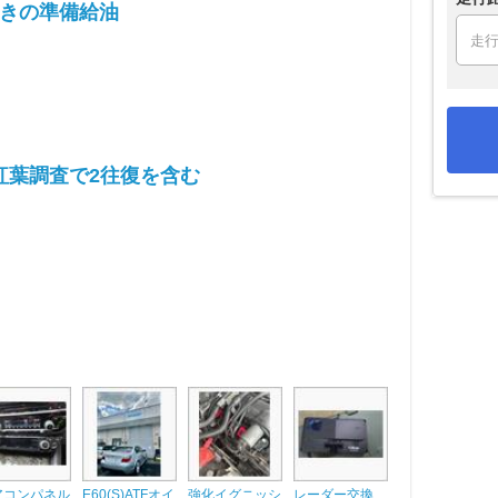
行きの準備給油
紅葉調査で2往復を含む
アコンパネル
E60(S)ATFオイ
強化イグニッシ
レーダー交換