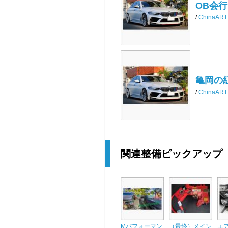
OB会
/
ChinaART
亀岡の
/
ChinaART
関連整備ピックアップ
Mパフォーマン
（最終）メイン
エ