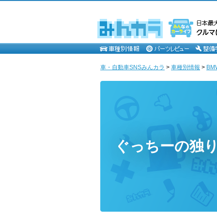
車・自動車SNSみんカラ
>
車種別情報
>
BM
ぐっちーの独