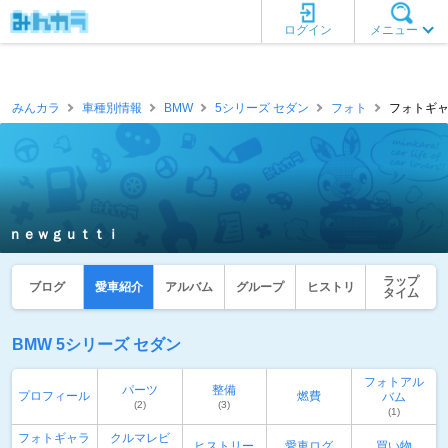
ログイン
メニュー
みんカラ
車種別情報
BMW
5シリーズ セダン
フォト
フォトギャ
ｎｅｗｇｕｔｔｉ
ラップ
ブログ
愛車紹介
アルバム
グループ
ヒストリ
タイム
BMW 5シリーズ セダン
フォトアル
パーツ
整備
プロフィール
燃費
バム
(2)
(3)
(1)
フォトギャラ
クルマレビ
ヒストリー
愛車ログ
買い物