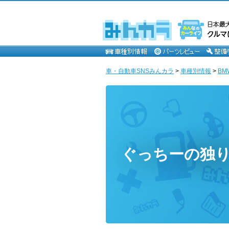
車・自動車SNSみんカラ
>
車種別情報
>
BM
ぐっちーの独