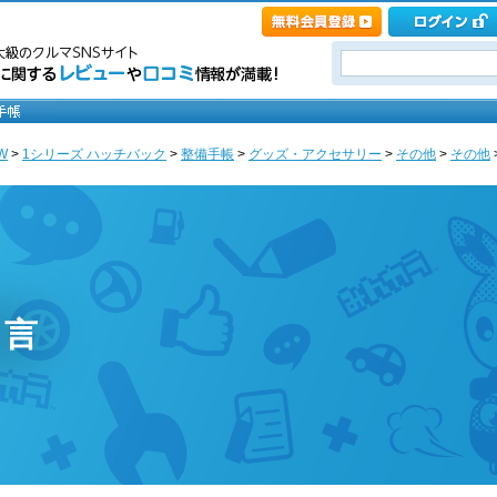
W
>
1シリーズ ハッチバック
>
整備手帳
>
グッズ・アクセサリー
>
その他
>
その他
り言