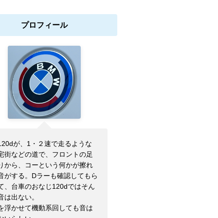
プロフィール
120dが、1・２速で走るような
宅街などの道で、フロントの足
りから、コーという何かが擦れ
音がする。Dラーも確認してもら
て、台車のおなじ120dではそん
音は出ない。
を浮かせて機動系回しても音は