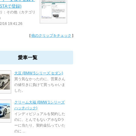
ISTAで登録)
リ：その他（カテゴリ
）
2/16 19:41:26
[
他のクリップをチェック
]
愛車一覧
大豆 (BMW 5シリーズ セダン)
買う気なかったのに、営業さん
の値引きに負けて買っちゃいま
した。
クリーム大福 (BMW 1シリーズ
ハッチバック)
インディビジュアルを契約した
のに、とんでもないアホなDラ
ーに当たり、契約金払っていた
のに ...