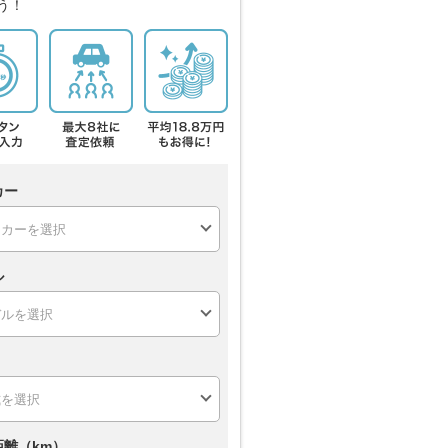
う！
カー
ル
距離（km）