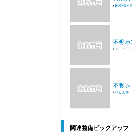
/
EDOX(▼
不明 ホ
/
マニュア
不明 
/
＠ヒカル
関連整備ピックアップ