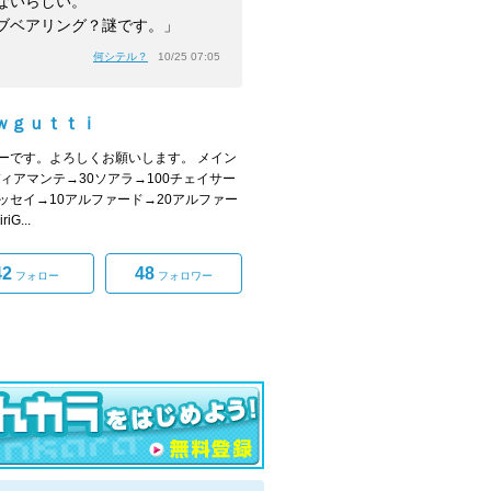
ないらしい。
ブベアリング？謎です。」
何シテル？
10/25 07:05
ｗｇｕｔｔｉ
ーです。よろしくお願いします。 メイン
ディアマンテ→30ソアラ→100チェイサー
ッセイ→10アルファード→20アルファー
iG...
42
48
フォロー
フォロワー