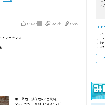
その他
出
ハ
0
ｎｅ
ぐっち
・メンテナンス
カー 
→オデ
ド→3Sir
業
黒、茶色、濃茶色の3色展開。
5Siriは黒で、肌触りのいいレザー。