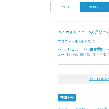
ブログ
愛車紹介
ｎｅｗｇｕｔｔｉの"クリーム
プロフィール
(
愛車ログ
)
パーツレビュー (1)
|
整備手帳 (6)
ュー (1)
|
買い物記録
|
ラップタ
<< OBD延
整備手帳