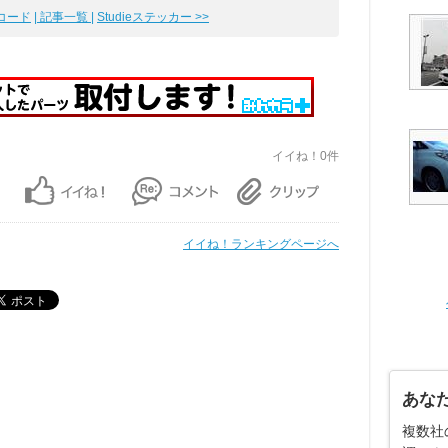
長コード
| 記事一覧 |
Studieステッカー >>
イイね！0件
イイね！ランキングページへ
あな
複数社