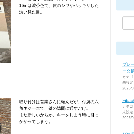
1Siriは濃茶色で、皮のシワがハッキリした
渋い見た目。
ブレ
ー交
カテゴ
未設定
2026/0
Eibach
取り付けは営業さんに頼んだが、付属の六
カテゴ
角ネジ一本で、鍵の隙間に通すだけ。
未設定
まだ新しいからか、キーをしまう時に引っ
2026/0
かかってしまう。
バッ