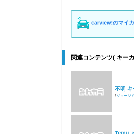
carview!の
関連コンテンツ
( キー
不明 
/
ジョージ
Temu