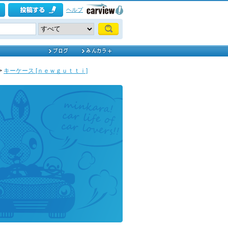
ヘルプ
>
キーケース [ｎｅｗｇｕｔｔｉ]