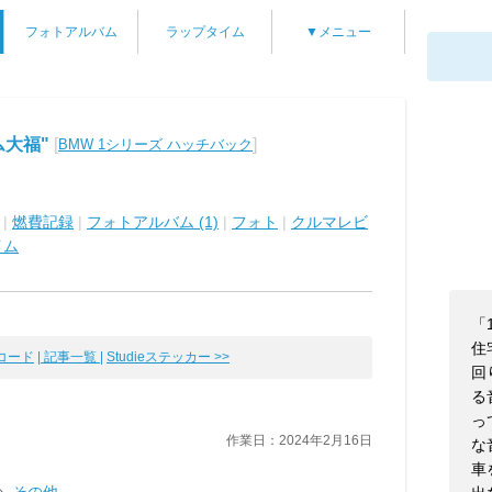
フォトアルバム
ラップタイム
▼メニュー
大福"
[
]
BMW 1シリーズ ハッチバック
|
燃費記録
|
フォトアルバム (1)
|
フォト
|
クルマレビ
イム
「
住
長コード
| 記事一覧 |
Studieステッカー >>
回
る
っ
作業日：2024年2月16日
な
車