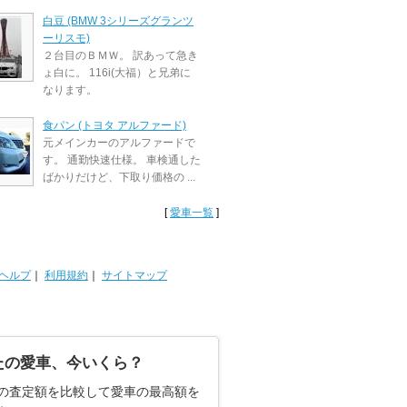
白豆 (BMW 3シリーズグランツ
ーリスモ)
２台目のＢＭＷ。 訳あって急き
ょ白に。 116i(大福）と兄弟に
なります。
食パン (トヨタ アルファード)
元メインカーのアルファードで
す。 通勤快速仕様。 車検通した
ばかりだけど、下取り価格の ...
[
愛車一覧
]
ヘルプ
｜
利用規約
｜
サイトマップ
たの愛車、今いくら？
の査定額を比較して愛車の最高額を