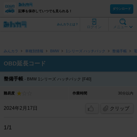
ダウンロード
記事を保存していつでも見られる！
みんカラとは？
ログイン
メニュー
みんカラ
車種別情報
BMW
1シリーズ ハッチバック
整備手帳
OBD延長コード
整備手帳
BMW 1シリーズ ハッチバック [F40]
難易度
作業時間
30分以内
2024年2月17日
クリップ
1/1