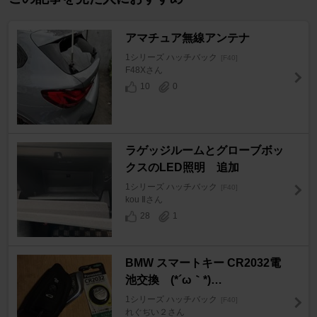
アマチュア無線アンテナ
1シリーズ ハッチバック
[F40]
F48Xさん
10
0
ラゲッジルームとグローブボッ
クスのLED照明 追加
1シリーズ ハッチバック
[F40]
kou Ⅱさん
28
1
BMW スマートキー CR2032電
池交換 (*´ω｀*)…
1シリーズ ハッチバック
[F40]
れぐぢい２さん