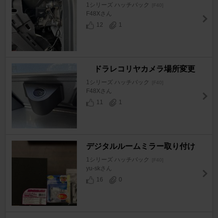
1シリーズ ハッチバック
[F40]
F48Xさん
12
1
ドラレコリヤカメラ場所変更
1シリーズ ハッチバック
[F40]
F48Xさん
11
1
デジタルルームミラー取り付け
1シリーズ ハッチバック
[F40]
yu-skさん
16
0