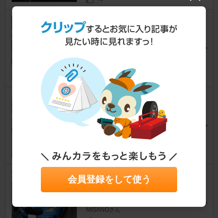
純水機械式洗車@57,581km
1シリーズ ハッチバック
[F40]
びいすけさん
28
初めての洗車+ゼロプレミアム
1シリーズ ハッチバック
[F40]
harhu33さん
9
BMW純正 MPERFORMACEデ
会員登録をして使う
ィスクローター
1シリーズ ハッチバック
[F40]
MISANOさん