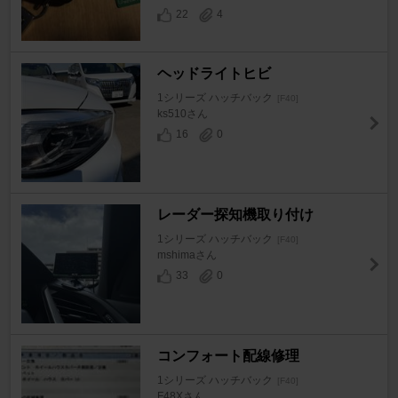
22
4
ヘッドライトヒビ
1シリーズ ハッチバック
[F40]
ks510さん
16
0
レーダー探知機取り付け
1シリーズ ハッチバック
[F40]
mshimaさん
33
0
コンフォート配線修理
1シリーズ ハッチバック
[F40]
F48Xさん