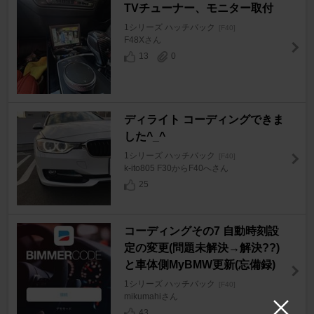
TVチューナー、モニター取付
1シリーズ ハッチバック
[F40]
F48Xさん
13
0
ディライト コーディングできま
した^_^
1シリーズ ハッチバック
[F40]
k-ito805 F30からF40へさん
25
コーディングその7 自動時刻設
定の変更(問題未解決→解決??)
と車体側MyBMW更新(忘備録)
1シリーズ ハッチバック
[F40]
mikumahiさん
43