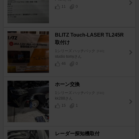
11
0
BLITZ Touch-LASER TL245R
取付け
1シリーズ ハッチバック
[F40]
studio tomyさん
46
0
ホーン交換
1シリーズ ハッチバック
[F40]
kk288さん
15
1
レーダー探知機取付