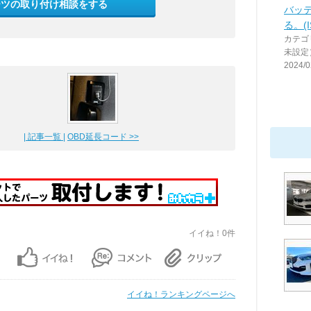
ーツの取り付け相談をする
バッ
る。(
カテゴ
未設定
2024/0
| 記事一覧 |
OBD延長コード >>
イイね！0件
イイね！ランキングページへ