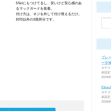
5Siriにもつけてるし、安いけど安心感のあ
るマックガードを装着。
付け方は、ネジを外して付け替えるだけ。
封印以外の3箇所分です。
ブレ
ー交
カテゴ
未設定
2026/0
Eibach
カテゴ
未設定
2026/0