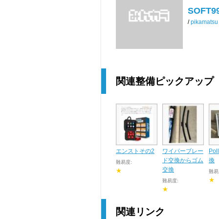
SOFT
/
pikamatsu
関連整備ピックアップ
エンストその2
ワイパーブレー
Pol
ド交換からゴム
換
難易度:
交換
★
難易
★
難易度:
★
関連リンク