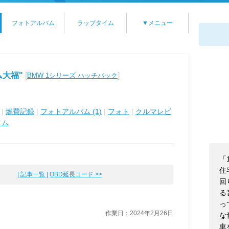
フォトアルバム
ラップタイム
▼メニュー
大福"
[
]
BMW 1シリーズ ハッチバック
|
燃費記録
|
フォトアルバム (1)
|
フォト
|
クルマレビ
イム
「
住
| 記事一覧 |
OBD延長コード >>
回
る
っ
作業日：2024年2月26日
な
車