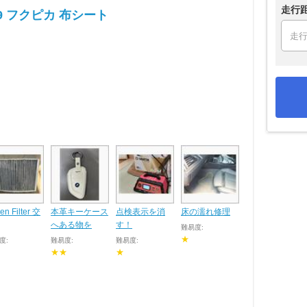
走行
99 フクピカ 布シート
len Filter 交
本革キーケース
点検表示を消
床の濡れ修理
へある物を
す！
難易度:
★
度:
難易度:
難易度:
★★
★