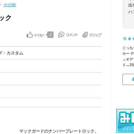
その他
出
ハ
ック
0
ｎｅ
ぐっち
グ・カスタム
カー 
→オデ
ド→3Sir
マックガードのナンバープレートロック。