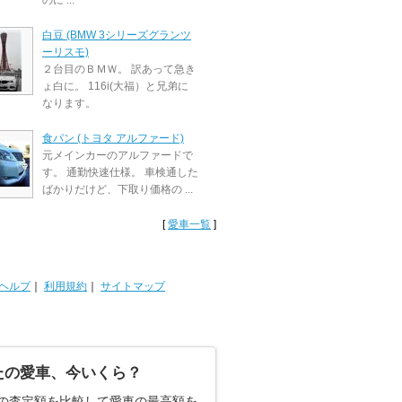
のに ...
白豆 (BMW 3シリーズグランツ
ーリスモ)
２台目のＢＭＷ。 訳あって急き
ょ白に。 116i(大福）と兄弟に
なります。
食パン (トヨタ アルファード)
元メインカーのアルファードで
す。 通勤快速仕様。 車検通した
ばかりだけど、下取り価格の ...
[
愛車一覧
]
ヘルプ
｜
利用規約
｜
サイトマップ
たの愛車、今いくら？
の査定額を比較して愛車の最高額を