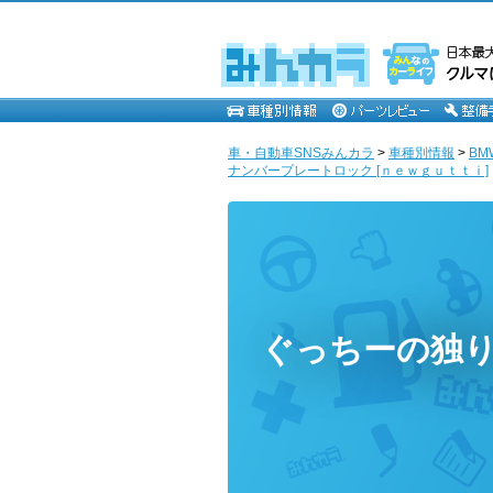
車・自動車SNSみんカラ
>
車種別情報
>
BM
ナンバープレートロック [ｎｅｗｇｕｔｔｉ]
ぐっちーの独