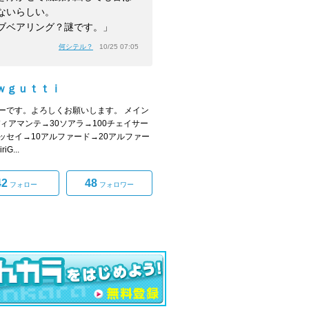
ないらしい。
ブベアリング？謎です。」
何シテル？
10/25 07:05
ｗｇｕｔｔｉ
ーです。よろしくお願いします。 メイン
ディアマンテ→30ソアラ→100チェイサー
ッセイ→10アルファード→20アルファー
iG...
42
48
フォロー
フォロワー