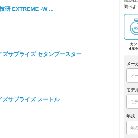
調べよ
技研 EXTREME -W ...
イズサプライズ セタンブースター
メー
モデ
イズサプライズ スートル
年式