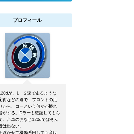
プロフィール
120dが、1・２速で走るような
宅街などの道で、フロントの足
りから、コーという何かが擦れ
音がする。Dラーも確認してもら
て、台車のおなじ120dではそん
音は出ない。
を浮かせて機動系回しても音は