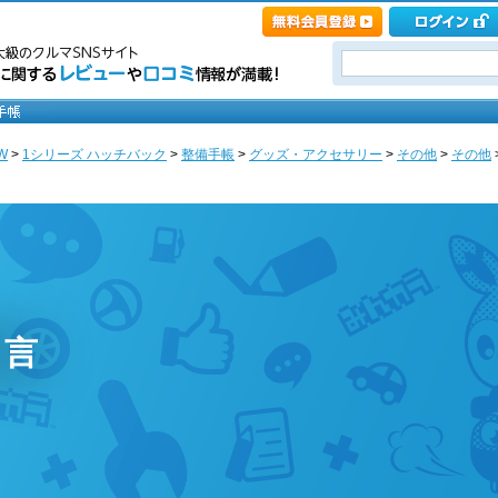
W
>
1シリーズ ハッチバック
>
整備手帳
>
グッズ・アクセサリー
>
その他
>
その他
り言