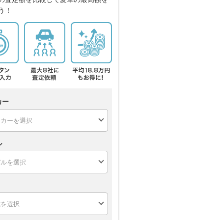
う！
カー
ル