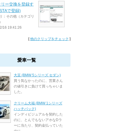
テリー交換を登録す
ISTAで登録)
リ：その他（カテゴリ
）
2/16 19:41:26
[
他のクリップをチェック
]
愛車一覧
大豆 (BMW 5シリーズ セダン)
買う気なかったのに、営業さん
の値引きに負けて買っちゃいま
した。
クリーム大福 (BMW 1シリーズ
ハッチバック)
インディビジュアルを契約した
のに、とんでもないアホなDラ
ーに当たり、契約金払っていた