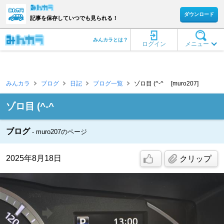
ダウンロード
記事を保存していつでも見られる！
みんカラとは？
ログイン
メニュー
みんカラ
ブログ
日記
ブログ一覧
ゾロ目 (^-^ゞ [muro207]
ゾロ目 (^-^ゞ
ブログ
muro207のページ
2025年8月18日
クリップ