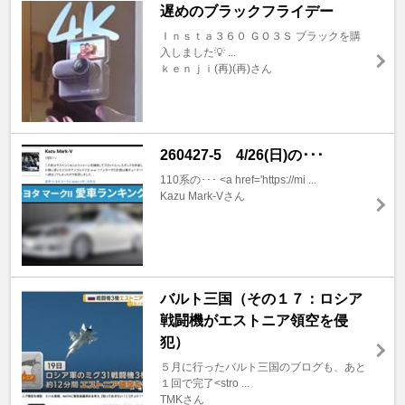
遅めのブラックフライデー
Ｉｎｓｔａ３６０ ＧＯ３Ｓ ブラックを購
入しました💡 ...
ｋｅｎｊｉ(再)(再)さん
260427-5 4/26(日)の･･･
110系の･･･ <a href='https://mi ...
Kazu Mark-Vさん
バルト三国（その１７：ロシア
戦闘機がエストニア領空を侵
犯）
５月に行ったバルト三国のブログも、あと
１回で完了<stro ...
TMKさん