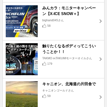
みんカラ：モニターキャンペー
ン【X-ICE SNOW＋】
bighand045さん
58
触りたくなるボディってこうい
うことか！！
TAKMO ㈱TAKUMIモーターオイルさん
179
キャニオン、北海道の片田舎で
キャニオンゴールドさん
59