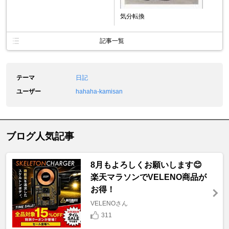
気分転換
記事一覧
テーマ
日記
ユーザー
hahaha-kamisan
ブログ人気記事
8月もよろしくお願いします😊
楽天マラソンでVELENO商品が
お得！
VELENOさん
311