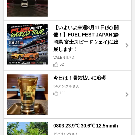
【いよいよ来週8月11日(火) 開
催！】FUEL FEST JAPAN(静
岡県 富士スピードウェイ)に出
展します！
VALENTIさん
52
今日は！暑気払いに😆✌️
S4アンクルさん
111
0803 23.9℃ 30.6℃ 12.5mm/h
どどまいやさん