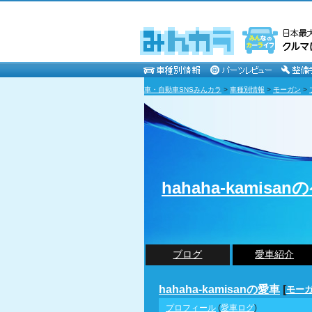
車・自動車SNSみんカラ
>
車種別情報
>
モーガン
>
hahaha-kamisa
ブログ
愛車紹介
hahaha-kamisanの愛車
[
モーガ
プロフィール
(
愛車ログ
)