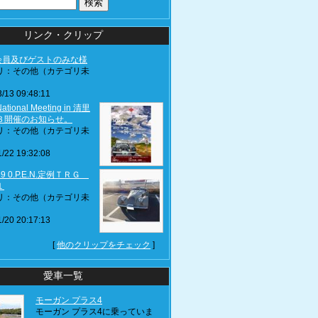
リンク・クリップ
J会員及びゲストのみな様
リ：その他（カテゴリ未
/13 09:48:11
ational Meeting in 清里
３開催のお知らせ。
リ：その他（カテゴリ未
/22 19:32:08
.19 0.P.E.N.定例ＴＲＧ
１
リ：その他（カテゴリ未
/20 20:17:13
[
他のクリップをチェック
]
愛車一覧
モーガン プラス4
モーガン プラス4に乗っていま