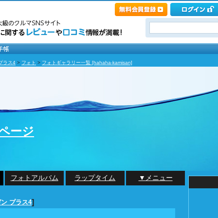
プラス4
>
フォト
>
フォトギャラリー一覧 [hahaha-kamisan]
nのページ
フォトアルバム
ラップタイム
▼メニュー
]
ン プラス4