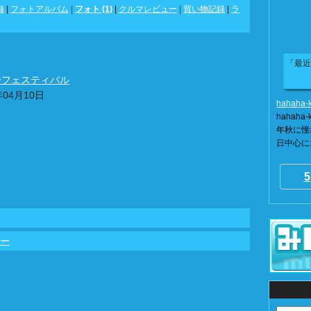
録
|
フォトアルバム
|
フォト (1)
|
クルマレビュー
|
買い物記録
|
ラ
「最近
ーフェスティバル
年04月10日
hahaha-
hahah
年秋に憧
日中心に
5
ュー