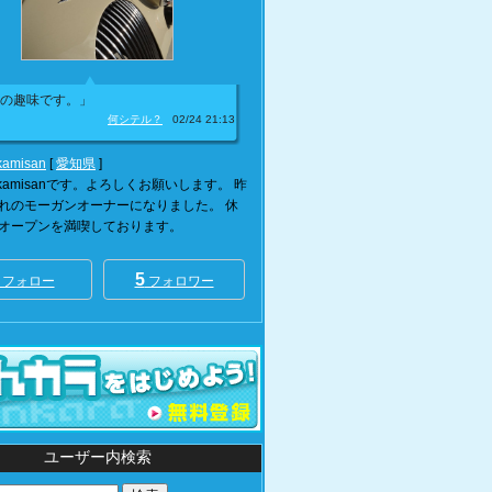
の趣味です。」
何シテル？
02/24 21:13
kamisan
[
愛知県
]
a-kamisanです。よろしくお願いします。 昨
れのモーガンオーナーになりました。 休
オープンを満喫しております。
5
フォロー
フォロワー
ユーザー内検索