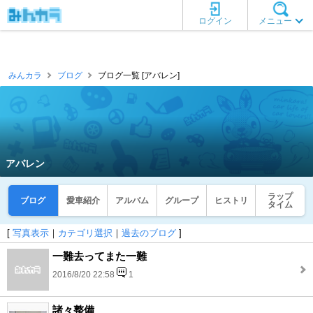
ログイン
メニュー
みんカラ
ブログ
ブログ一覧 [アバレン]
アバレン
ラップ
ブログ
愛車紹介
アルバム
グループ
ヒストリ
タイム
[
写真表示
｜
カテゴリ選択
｜
過去のブログ
]
一難去ってまた一難
2016/8/20 22:58
1
諸々整備