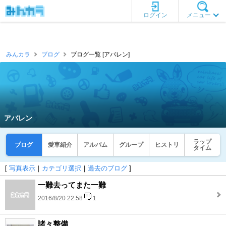
ログイン
メニュー
みんカラ
ブログ
ブログ一覧 [アバレン]
アバレン
ラップ
ブログ
愛車紹介
アルバム
グループ
ヒストリ
タイム
[
写真表示
｜
カテゴリ選択
｜
過去のブログ
]
一難去ってまた一難
2016/8/20 22:58
1
諸々整備