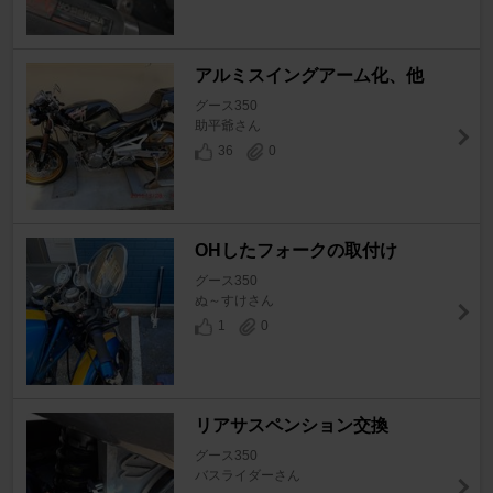
アルミスイングアーム化、他
グース350
助平爺さん
36
0
OHしたフォークの取付け
グース350
ぬ～すけさん
1
0
リアサスペンション交換
グース350
バスライダーさん