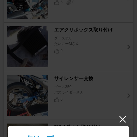
5
0
エアクリボックス取り付け
グース350
たいにーMさん
9
サイレンサー交換
グース350
バスライダーさん
6
ﾏﾙﾁﾃﾝﾌﾟﾒｰﾀｰ取り付け
グース350