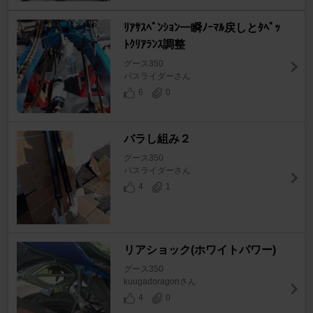
ﾘｱｻｽﾍﾟﾝｼｮﾝ一瞬ﾉｰﾏﾙ戻しとﾀﾍﾟｯ
ﾄｸﾘｱﾗﾝｽ調整
グース350
バスライダーさん
6
0
バラし組み２
グース350
バスライダーさん
4
1
リアショック(ホワイトパワー)
グース350
kuugadoragonさん
4
0