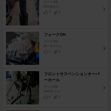
グース350
FUJI丸さん
5
0
フォークOH
グース350
ぬ～すけさん
2
0
フロントサスペンションオーバ
ーホール
グース350
takeshi.さん
8
0