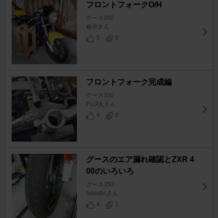
フロントフォークO/H
グース350
春井さん
5
0
フロントフォーク完成編
グース350
FUJI丸さん
4
0
グースのエア漏れ確認とZXR 4
00のいろいろ
グース350
takeshi.さん
4
1