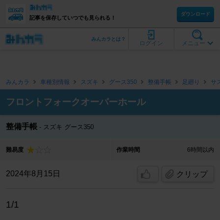
ダウンロード
記事を保存していつでも見られる！
みんカラとは？
ログイン
メニュー
みんカラ
車種別情報
スズキ
グース350
整備手帳
足廻り
サ
フロントフォークオーバーホール
整備手帳
スズキ グース350
難易度
作業時間
6時間以内
2024年8月15日
クリップ
1/1