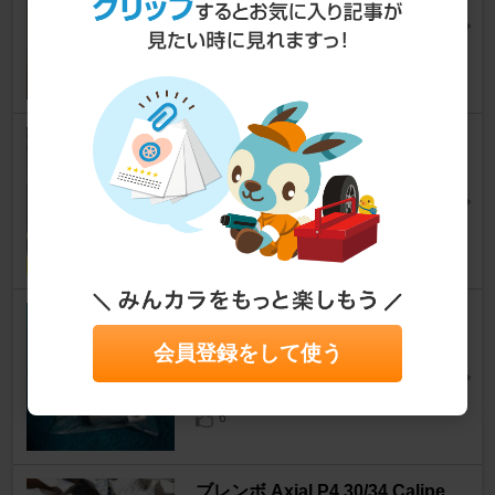
バスライダーさん
8
グースにラジアルポンプマスタ
ー取り付け！
グース350
kakera(かっちゃん)さん
1
バトルファクトリー ギアチェン
ジアーム(アルミ) オフセット40
会員登録をして使う
グース350
バスライダーさん
6
ブレンボ Axial P4 30/34 Calipe