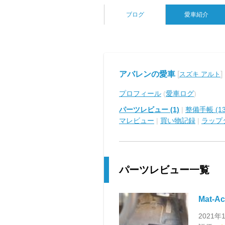
ブログ
愛車紹介
アバレンの愛車
[
]
スズキ アルト
プロフィール
(
愛車ログ
)
パーツレビュー (1)
|
整備手帳 (13
マレビュー
|
買い物記録
|
ラップ
パーツレビュー一覧
Mat-
2021年