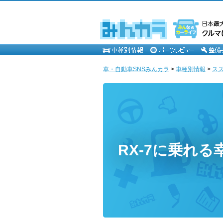
車・自動車SNSみんカラ
>
車種別情報
>
ス
RX-7に乗れる