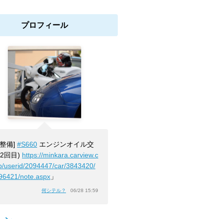
プロフィール
[整備]
#S660
エンジンオイル交
(2回目)
https://minkara.carview.c
jp/userid/2094447/car/3843420/
96421/note.aspx
」
何シテル？
06/28 15:59