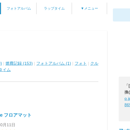
フォトアルバム
ラップタイム
▼メニュー
)
|
燃費記録 (153)
|
フォトアルバム (1)
|
フォト
|
クル
タイム
「
換
o.
86
Ace フロアマット
10月11日