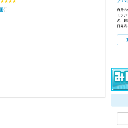
アバ
★★★★★
自身の
ミラジ
ぎ、最
日発表さ