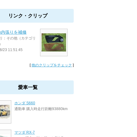
リンク・クリップ
の内張りを補修
リ：その他（カテゴリ
）
8/23 11:51:45
[
他のクリップをチェック
]
愛車一覧
ホンダ S660
通勤車 購入時走行距離93880km
マツダ RX-7