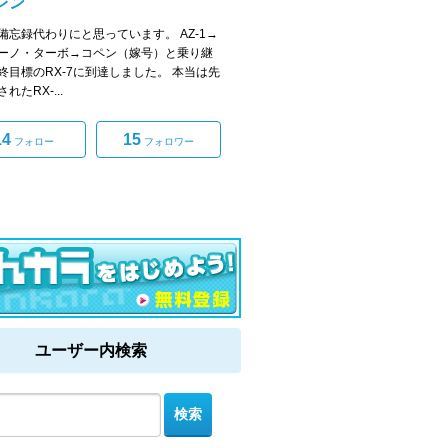
レン
備忘録代わりにと思っています。 AZ-1→
ーノ・ターボ→コペン（嫁号）と乗り継
終目標のRX-7に到達しました。 本当は先
れたRX-...
14
15
フォロー
フォロワー
ユーザー内検索