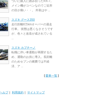
ついに購入に踏み切ったRX-7。
メイン機がコペンなのでご近所
の目が痛い・・。 外装はや ...
スズキ グース350
走行距離8万kmオーバーの過走
行車。 状態は悪くなさそうです
が、色々と改造が成されている
...
スズキ カプチーノ
転職に伴い車通勤が再開するた
め、通勤のお供に導入。長距離
のためセブンの燃費では不経
済、ア ...
[
愛車一覧
]
ヘルプ
｜
利用規約
｜
サイトマップ