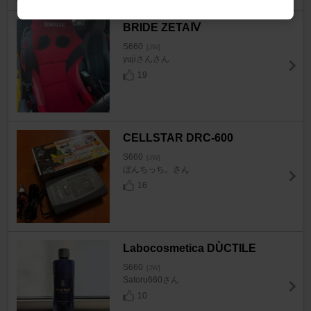
BRIDE ZETAⅣ
S660
[JW]
yujiさんさん
19
CELLSTAR DRC-600
S660
[JW]
ぼんちっち。さん
16
Labocosmetica DÙCTILE
S660
[JW]
Satoru660さん
10