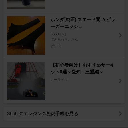
ホンダ(純正) スエード調 Ａピラ
ーガーニッシュ
S660
[JW]
ぼんちっち。さん
22
【初心者向け】おすすめサーキ
ット8選～愛知・三重編～
カーライフ
S660 のエンジンの整備手帳を見る