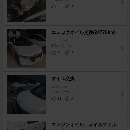
23
3
エスロクオイル交換(24776km)
S660
[JW]
鰐(わに)さん
13
0
オイル交換
S660
[JW]
アカッパチさん
11
0
エンジンオイル、オイルフィル