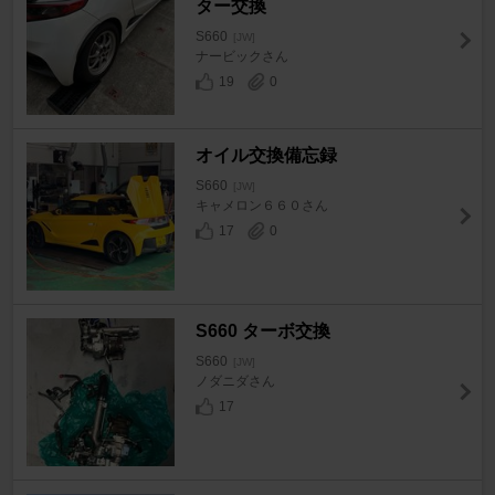
ター交換
S660
[JW]
ナービックさん
19
0
オイル交換備忘録
S660
[JW]
キャメロン６６０さん
17
0
S660 ターボ交換
S660
[JW]
ノダニダさん
17