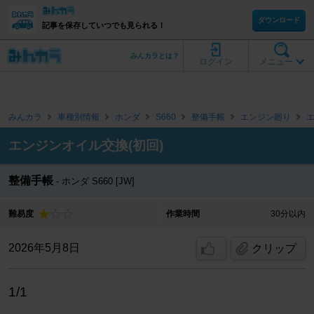
ダウンロード
記事を保存していつでも見られる！
みんカラとは？
ログイン
メニュー
みんカラ
車種別情報
ホンダ
S660
整備手帳
エンジン廻り
エンジンオイル交換(初回)
整備手帳
ホンダ S660 [JW]
難易度
作業時間
30分以内
2026年5月8日
クリップ
1/1