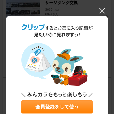
サージタンク交換
S660
[JW]
P0kaさん
19
インタークーラーに噴霧器設置
S660
[JW]
緑紅黄さん
14
タイヤ交換
S660
[JW]
kuma0073さん
15
会員登録をして使う