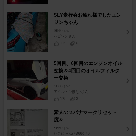
SLY走行会お疲れ様でしたエン
ジンちゃん
S660
[JW]
ハピワンさん
119
0
5回目、6回目のエンジンオイル
交換＆4回目のオイルフィルタ
ー交換
S660
[JW]
アイルトンほな♪さん
125
3
素人のスパナマークリセット
度々
S660
[JW]
ひこにゃん@S660さん