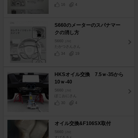
16
4
S660のメーターのスパナマー
クの消し方
S660
[JW]
たかつさんさん
34
19
HKSオイル交換 7.5ｗ-35から
10ｗ-40
S660
[JW]
ぽこおにさん
30
4
オイル交換&F106SX取付
S660
[JW]
すぱるさん