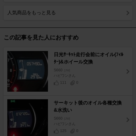
人気商品をもっと見る
この記事を見た人におすすめ
日光ｻｰｷｯﾄ走行会前にオイル(ﾌｨﾙ
ﾀｰ)&ホイール交換
S660
[JW]
ハピワンさん
111
0
サーキット後のオイル各種交換
&水洗い
S660
[JW]
ハピワンさん
125
0