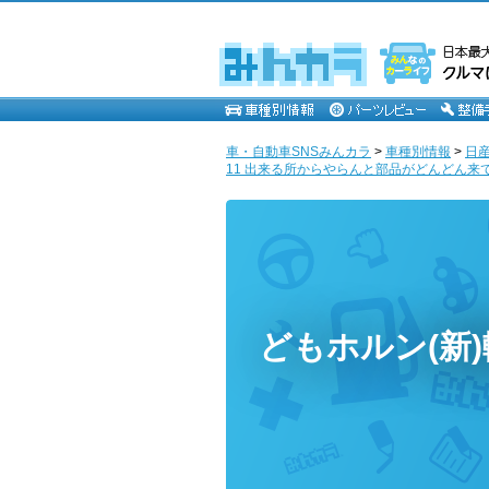
車・自動車SNSみんカラ
>
車種別情報
>
日
11 出来る所からやらんと部品がどんどん来て
どもホルン(新