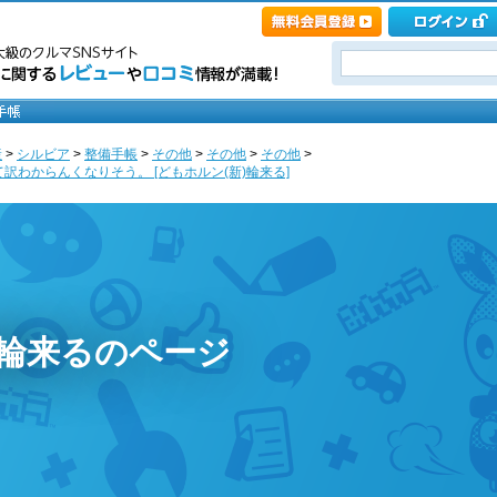
産
>
シルビア
>
整備手帳
>
その他
>
その他
>
その他
>
訳わからんくなりそう。 [どもホルン(新)輪来る]
)輪来るのページ