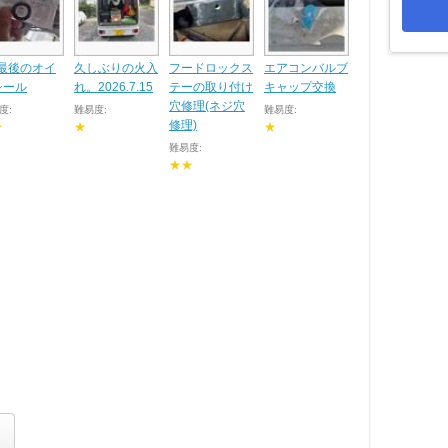
 最後のオイ
久しぶりの火入
フードロックス
エアコンバルブ
シール
れ。2026.7.15
テーの取り付け
キャップ交換
穴修理(ネジ穴
度:
難易度:
難易度:
修理)
★
★
★
難易度:
★★