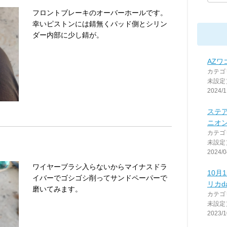
フロントブレーキのオーバーホールです。
幸いピストンには錆無くパッド側とシリン
ダー内部に少し錆が。
AZワ
カテゴ
未設定
2024/1
ステ
ニオ
カテゴ
未設定
2024/0
ワイヤーブラシ入らないからマイナスドラ
10月
イバーでゴシゴシ削ってサンドペーパーで
リカd
磨いてみます。
カテゴ
未設定
2023/1