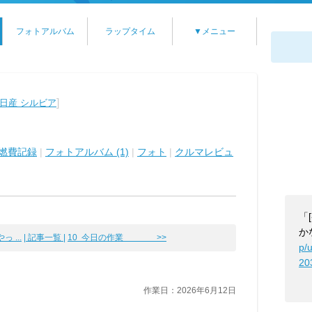
フォトアルバム
ラップタイム
▼メニュー
]
日産 シルビア
燃費記録
|
フォトアルバム (1)
|
フォト
|
クルマレビュ
「
か
 ...
| 記事一覧 |
10 今日の作業 >>
p/
20
作業日：2026年6月12日