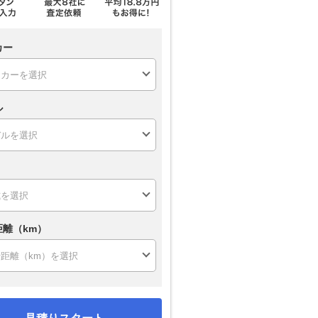
カー
ル
距離（km）