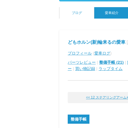
ブログ
愛車紹介
どもホルン(新)輪来るの愛車
[
プロフィール
(
愛車ログ
)
パーツレビュー
|
整備手帳 (21)
|
ー
|
買い物記録
|
ラップタイム
<< 12 ステアリングアームやっ
整備手帳