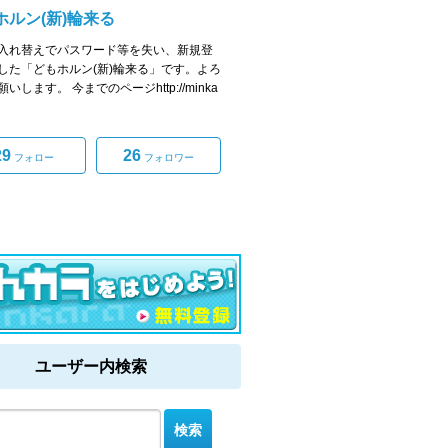
ホルン(新)輪来る
入れ替えでパスワード等を失い、新規登
した「どもホルン(新)輪来る」です。よろ
いします。 今までのページhttp://minka
29
26
フォロー
フォロワー
ユーザー内検索