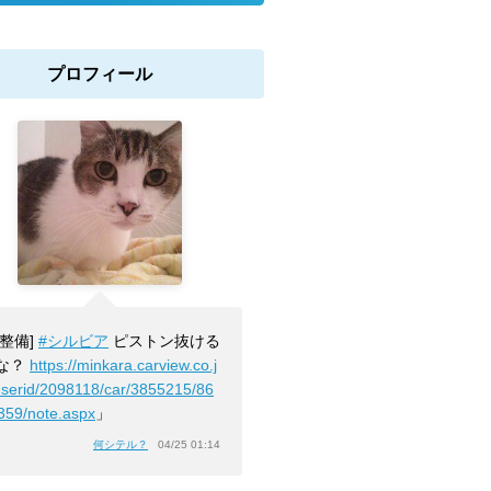
プロフィール
[整備]
#シルビア
ピストン抜ける
な？
https://minkara.carview.co.j
userid/2098118/car/3855215/86
359/note.aspx
」
何シテル？
04/25 01:14