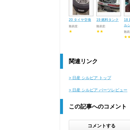
20 タイヤ交換
19 燃料タンク
18
ル
難易度:
難易度:
★
★★
難易
★
関連リンク
> 日産 シルビア トップ
> 日産 シルビア パーツレビュー
この記事へのコメント
コメントする