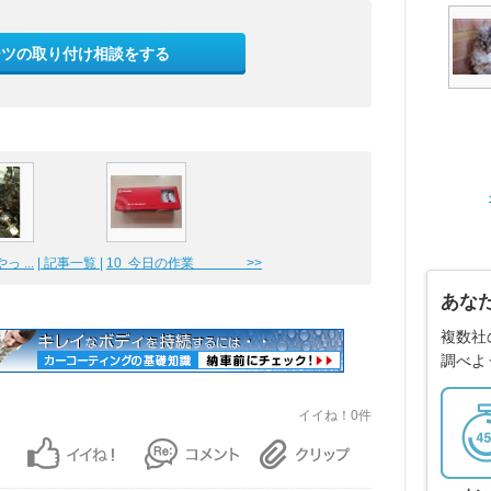
ーツの取り付け相談をする
 ...
| 記事一覧 |
10 今日の作業 >>
あな
複数社
調べよ
イイね！0件