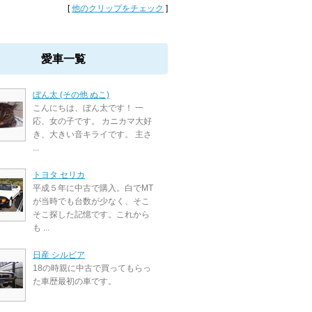
[
他のクリップをチェック
]
愛車一覧
ぼん太 (その他 ぬこ)
こんにちは、ぼん太です！ 一
応、女の子です。 カニカマ大好
き、大きい音キライです。 主さ
...
トヨタ セリカ
平成５年に中古で購入。白でMT
が当時でも台数が少なく、そこ
そこ探した記憶です。これから
も ...
日産 シルビア
18の時親に中古で買ってもらっ
た車歴最初の車です。