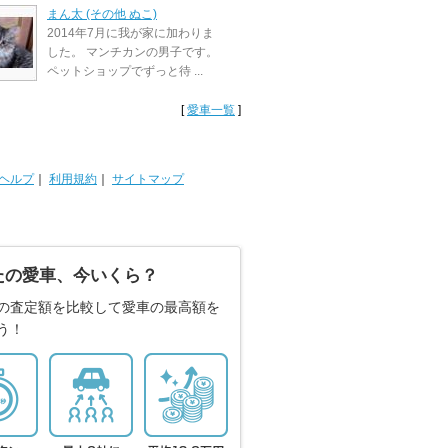
まん太 (その他 ぬこ)
2014年7月に我が家に加わりま
した。 マンチカンの男子です。
ペットショップでずっと待 ...
[
愛車一覧
]
ヘルプ
｜
利用規約
｜
サイトマップ
たの愛車、今いくら？
の査定額を比較して愛車の最高額を
う！