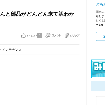
ども
端末の
やらんと部品がどんどん来て訳わか
録しま
しくお願
ra.car...
0
・メンテナンス