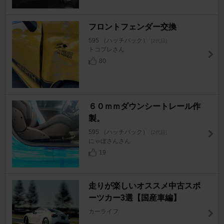
フロントフェンダー交換
595 （ハッチバック）
[2代目]
トコプレさん
80
６０ｍｍダウンシートレール作
製。
595 （ハッチバック）
[2代目]
にゃぼさんさん
19
走りが楽しいオススメ中古スポ
ーツカー3選【国産車編】
カーライフ