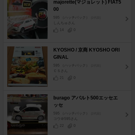
majorette(マジョレット) FIAT5
00
595 （ハッチバック）
[2代目]
しんちゅさん
14
0
KYOSHO / 京商 KYOSHO ORI
GINAL
595 （ハッチバック）
[2代目]
ＣＳさん
21
0
burago アバルト500エッセエ
ッセ
595 （ハッチバック）
[2代目]
コウ＠595さん
22
0