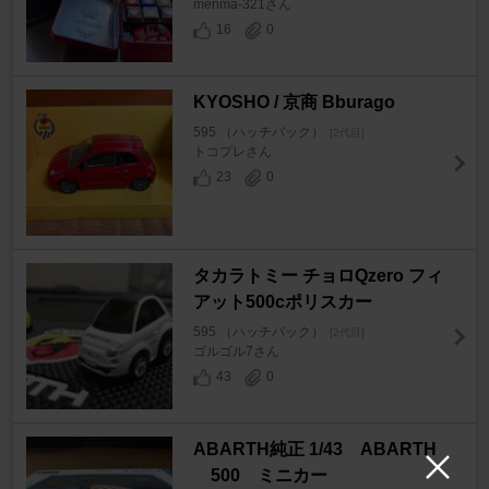
menma-321さん
16
0
KYOSHO / 京商 Bburago
595 （ハッチバック）
[2代目]
トコプレさん
23
0
タカラトミー チョロQzero フィ
アット500cポリスカー
595 （ハッチバック）
[2代目]
ゴルゴル7さん
43
0
ABARTH純正 1/43 ABARTH
500 ミニカー