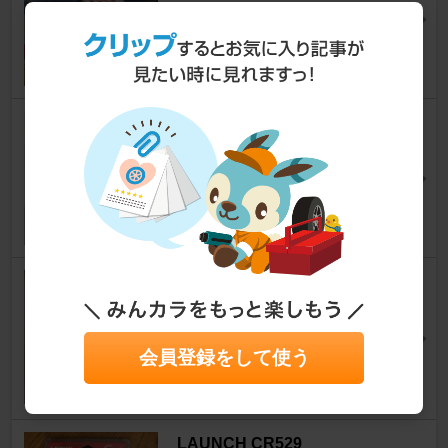
595 （ハッチバック）
[2代目]
クルmaniaさん
14
0
THREEHUNDRED LEDリバー
スランプ
595 （ハッチバック）
[2代目]
takuya.t.3994さん
21
GSI Creos Mr.スーパークリア
ー UVカット光沢スプレー B52
2
会員登録をして使う
595 （ハッチバック）
[2代目]
shimookaさん
31
LAUNCH CR529