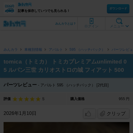
ダウンロード
記事を保存していつでも見られる！
みんカラとは？
ログイン
メニュー
みんカラ
車種別情報
アバルト
595 （ハッチバック）
パーツレビュ
tomica（トミカ） トミカプレミアムunlimited 0
5 ルパン三世 カリオストロの城 フィアット 500
パーツレビュー
アバルト 595 （ハッチバック） [2代目]
5
評価
購入価格
955 円
2026年1月10日
クリップ