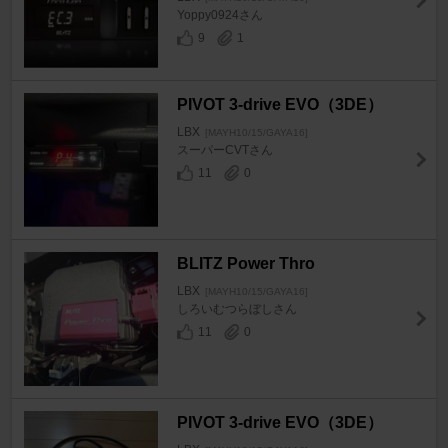
Yoppy0924さん
9
1
PIVOT 3-drive EVO（3DE）
LBX
[MAYH10/15/GAYA16]
スーパーCVTさん
11
0
BLITZ Power Thro
LBX
[MAYH10/15/GAYA16]
しろいむつらぼしさん
11
0
PIVOT 3-drive EVO（3DE）