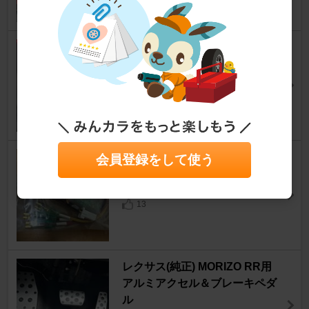
20
BRIDGESTONE ALENZA LX2
00
LBX
[MAYH10/15/GAYA16]
タルタリストさん
18
自作 ETC電源取出しカプラ
会員登録をして使う
LBX
[MAYH10/15/GAYA16]
moveingVELLさん
13
レクサス(純正) MORIZO RR用
アルミアクセル＆ブレーキペダ
ル