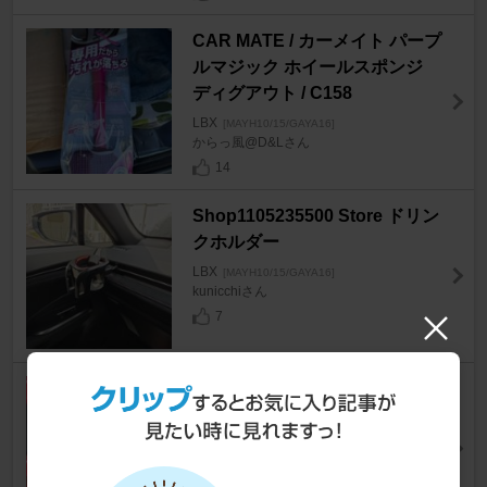
CAR MATE / カーメイト パープ
ルマジック ホイールスポンジ
ディグアウト / C158
LBX
[MAYH10/15/GAYA16]
からっ風@D&Lさん
14
Shop1105235500 Store ドリン
クホルダー
LBX
[MAYH10/15/GAYA16]
kunicchiさん
7
DUC アルミ鍛造ハブ付きスペ
ーサー5mm
LBX
[MAYH10/15/GAYA16]
ふぁいてぃんさん