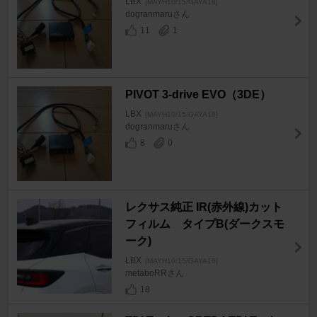
LBX
[MAYH10/15/GAYA16]
dogranmaruさん
11
1
PIVOT 3-drive EVO（3DE）
LBX
[MAYH10/15/GAYA16]
dogranmaruさん
8
0
レクサス純正 IR(赤外線)カット
フィルム タイプB(ダークスモ
ーク)
LBX
[MAYH10/15/GAYA16]
metaboRRさん
18