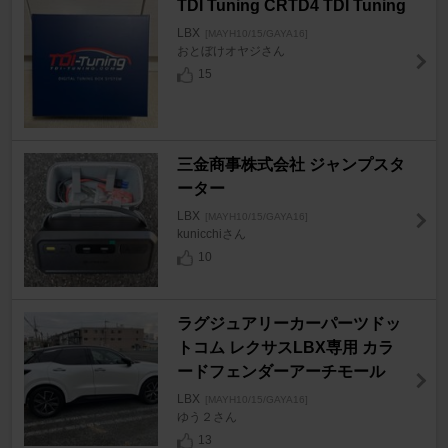
TDI Tuning CRTD4 TDI Tuning
LBX
[MAYH10/15/GAYA16]
おとぼけオヤジさん
15
三金商事株式会社 ジャンプスタ
ーター
LBX
[MAYH10/15/GAYA16]
kunicchiさん
10
ラグジュアリーカーパーツドッ
トコム レクサスLBX専用 カラ
ードフェンダーアーチモール
LBX
[MAYH10/15/GAYA16]
ゆう２さん
13