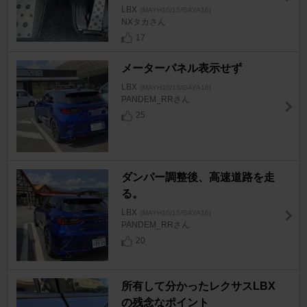
LBX
[MAYH10/15/GAYA16]
NXタカさん
17
メーターパネル表示せず
LBX
[MAYH10/15/GAYA16]
PANDEM_RRさん
25
ダンパー調整後、高速道路を走
る。
LBX
[MAYH10/15/GAYA16]
PANDEM_RRさん
20
所有して分かったレクサスLBX
の残念なポイント