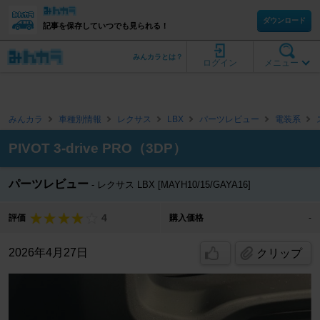
ダウンロード
記事を保存していつでも見られる！
みんカラとは？
ログイン
メニュー
みんカラ
車種別情報
レクサス
LBX
パーツレビュー
電装系
PIVOT 3-drive PRO（3DP）
パーツレビュー
レクサス LBX [MAYH10/15/GAYA16]
4
評価
購入価格
-
2026年4月27日
クリップ